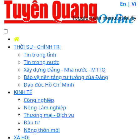
En |
Vi
Toggle main menu visibility
THỜI SỰ - CHÍNH TRỊ
Tin trong tỉnh
Tin trong nước
Xây dựng Đảng - Nhà nước - MTTQ
Bảo vệ nền tảng tư tưởng của Đảng
Đạo đức Hồ Chí Minh
KINH TẾ
Công nghiệp
Nông-Lâm nghiệp
Thương mại - Dịch vụ
Đầu tư
Nông thôn mới
XÃ HỘI