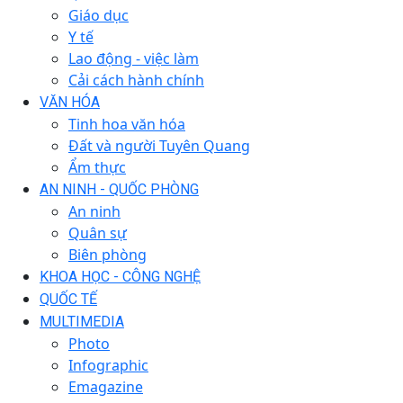
Giáo dục
Y tế
Lao động - việc làm
Cải cách hành chính
VĂN HÓA
Tinh hoa văn hóa
Đất và người Tuyên Quang
Ẩm thực
AN NINH - QUỐC PHÒNG
An ninh
Quân sự
Biên phòng
KHOA HỌC - CÔNG NGHỆ
QUỐC TẾ
MULTIMEDIA
Photo
Infographic
Emagazine