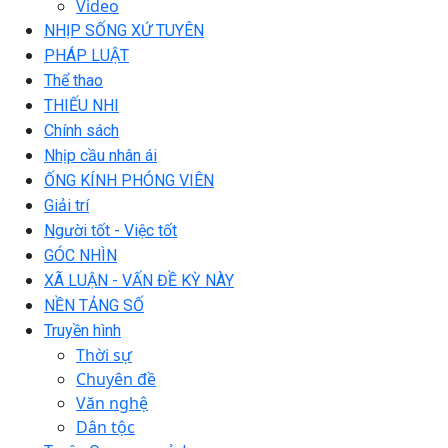
Video
NHỊP SỐNG XỨ TUYÊN
PHÁP LUẬT
Thể thao
THIẾU NHI
Chính sách
Nhịp cầu nhân ái
ỐNG KÍNH PHÓNG VIÊN
Giải trí
Người tốt - Việc tốt
GÓC NHÌN
XÃ LUẬN - VẤN ĐỀ KỲ NÀY
NỀN TẢNG SỐ
Truyền hình
Thời sự
Chuyên đề
Văn nghệ
Dân tộc