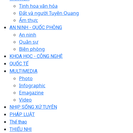
Tinh hoa văn hóa
Đất và người Tuyên Quang
Ẩm thực
AN NINH - QUỐC PHÒNG
An ninh
Quân sự
Biên phòng
KHOA HỌC - CÔNG NGHỆ
QUỐC TẾ
MULTIMEDIA
Photo
Infographic
Emagazine
Video
NHỊP SỐNG XỨ TUYÊN
PHÁP LUẬT
Thể thao
THIẾU NHI