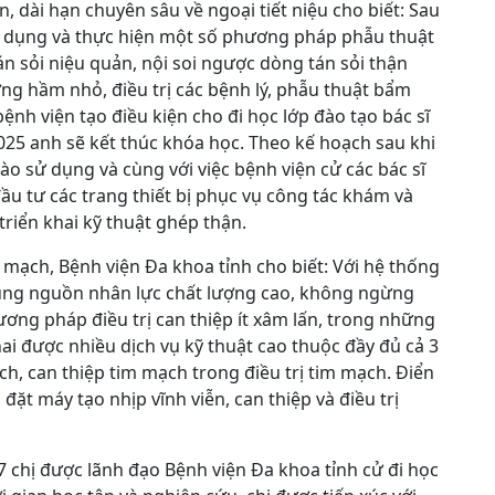
n, dài hạn chuyên sâu về ngoại tiết niệu cho biết: Sau
áp dụng và thực hiện một số phương pháp phẫu thuật
n sỏi niệu quản, nội soi ngược dòng tán sỏi thận
g hầm nhỏ, điều trị các bệnh lý, phẫu thuật bẩm
ệnh viện tạo điều kiện cho đi học lớp đào tạo bác sĩ
025 anh sẽ kết thúc khóa học. Theo kế hoạch sau khi
ào sử dụng và cùng với việc bệnh viện cử các bác sĩ
đầu tư các trang thiết bị phục vụ công tác khám và
triển khai kỹ thuật ghép thận.
m mạch, Bệnh viện Đa khoa tỉnh cho biết: Với hệ thống
 cùng nguồn nhân lực chất lượng cao, không ngừng
ương pháp điều trị can thiệp ít xâm lấn, trong những
ai được nhiều dịch vụ kỹ thuật cao thuộc đầy đủ cả 3
h, can thiệp tim mạch trong điều trị tim mạch. Điển
đặt máy tạo nhịp vĩnh viễn, can thiệp và điều trị
chị được lãnh đạo Bệnh viện Đa khoa tỉnh cử đi học