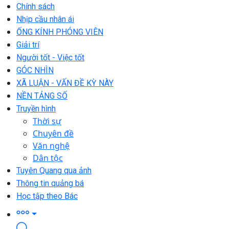
Chính sách
Nhịp cầu nhân ái
ỐNG KÍNH PHÓNG VIÊN
Giải trí
Người tốt - Việc tốt
GÓC NHÌN
XÃ LUẬN - VẤN ĐỀ KỲ NÀY
NỀN TẢNG SỐ
Truyền hình
Thời sự
Chuyên đề
Văn nghệ
Dân tộc
Tuyên Quang qua ảnh
Thông tin quảng bá
Học tập theo Bác