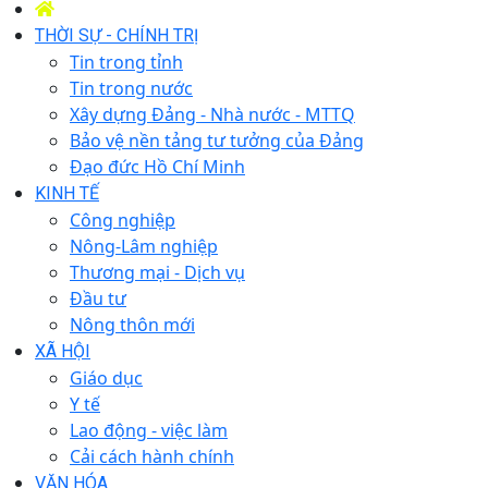
THỜI SỰ - CHÍNH TRỊ
Tin trong tỉnh
Tin trong nước
Xây dựng Đảng - Nhà nước - MTTQ
Bảo vệ nền tảng tư tưởng của Đảng
Đạo đức Hồ Chí Minh
KINH TẾ
Công nghiệp
Nông-Lâm nghiệp
Thương mại - Dịch vụ
Đầu tư
Nông thôn mới
XÃ HỘI
Giáo dục
Y tế
Lao động - việc làm
Cải cách hành chính
VĂN HÓA