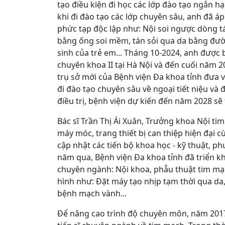
tạo điều kiện đi học các lớp đào tạo ngắn hạ
khi đi đào tạo các lớp chuyên sâu, anh đã 
phức tạp độc lập như: Nội soi ngược dòng tá
bằng ống soi mềm, tán sỏi qua da bằng đườn
sinh của trẻ em... Tháng 10-2024, anh được b
chuyên khoa II tại Hà Nội và đến cuối năm 2
trụ sở mới của Bệnh viện Đa khoa tỉnh đưa v
đi đào tạo chuyên sâu về ngoại tiết niệu và 
điều trị, bệnh viện dự kiến đến năm 2028 sẽ 
Bác sĩ Trần Thị Ái Xuân, Trưởng khoa Nội ti
máy móc, trang thiết bị can thiệp hiện đại
cập nhật các tiến bộ khoa học - kỹ thuật, ph
năm qua, Bệnh viện Đa khoa tỉnh đã triển kh
chuyên ngành: Nội khoa, phẫu thuật tim mạc
hình như: Đặt máy tạo nhịp tạm thời qua da, 
bệnh mạch vành...
Để nâng cao trình độ chuyên môn, năm 2017 