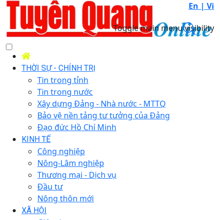
En |
Vi
Toggle main menu visibility
THỜI SỰ - CHÍNH TRỊ
Tin trong tỉnh
Tin trong nước
Xây dựng Đảng - Nhà nước - MTTQ
Bảo vệ nền tảng tư tưởng của Đảng
Đạo đức Hồ Chí Minh
KINH TẾ
Công nghiệp
Nông-Lâm nghiệp
Thương mại - Dịch vụ
Đầu tư
Nông thôn mới
XÃ HỘI