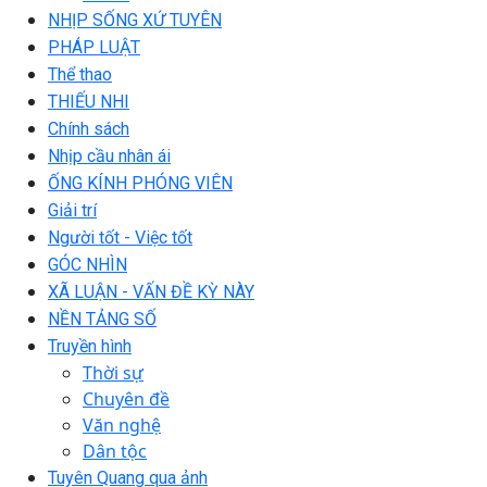
NHỊP SỐNG XỨ TUYÊN
PHÁP LUẬT
Thể thao
THIẾU NHI
Chính sách
Nhịp cầu nhân ái
ỐNG KÍNH PHÓNG VIÊN
Giải trí
Người tốt - Việc tốt
GÓC NHÌN
XÃ LUẬN - VẤN ĐỀ KỲ NÀY
NỀN TẢNG SỐ
Truyền hình
Thời sự
Chuyên đề
Văn nghệ
Dân tộc
Tuyên Quang qua ảnh