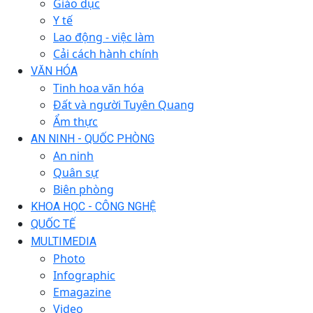
Giáo dục
Y tế
Lao động - việc làm
Cải cách hành chính
VĂN HÓA
Tinh hoa văn hóa
Đất và người Tuyên Quang
Ẩm thực
AN NINH - QUỐC PHÒNG
An ninh
Quân sự
Biên phòng
KHOA HỌC - CÔNG NGHỆ
QUỐC TẾ
MULTIMEDIA
Photo
Infographic
Emagazine
Video