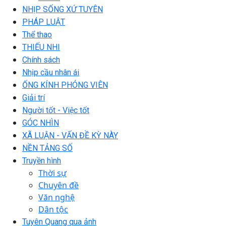
NHỊP SỐNG XỨ TUYÊN
PHÁP LUẬT
Thể thao
THIẾU NHI
Chính sách
Nhịp cầu nhân ái
ỐNG KÍNH PHÓNG VIÊN
Giải trí
Người tốt - Việc tốt
GÓC NHÌN
XÃ LUẬN - VẤN ĐỀ KỲ NÀY
NỀN TẢNG SỐ
Truyền hình
Thời sự
Chuyên đề
Văn nghệ
Dân tộc
Tuyên Quang qua ảnh