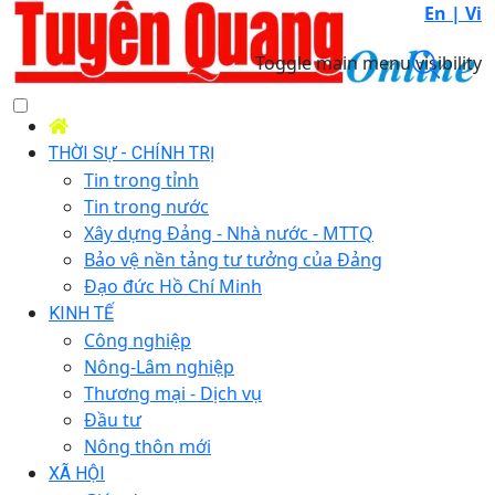
En |
Vi
Toggle main menu visibility
THỜI SỰ - CHÍNH TRỊ
Tin trong tỉnh
Tin trong nước
Xây dựng Đảng - Nhà nước - MTTQ
Bảo vệ nền tảng tư tưởng của Đảng
Đạo đức Hồ Chí Minh
KINH TẾ
Công nghiệp
Nông-Lâm nghiệp
Thương mại - Dịch vụ
Đầu tư
Nông thôn mới
XÃ HỘI