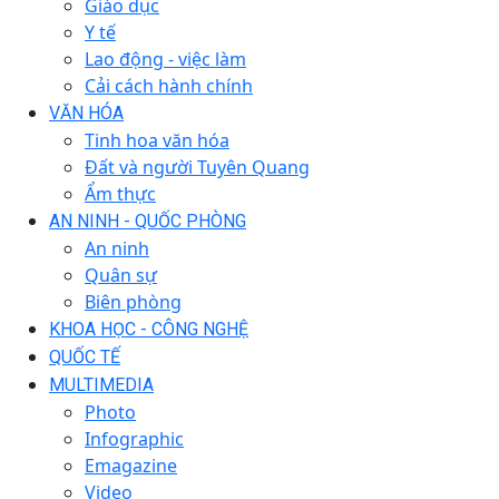
Giáo dục
Y tế
Lao động - việc làm
Cải cách hành chính
VĂN HÓA
Tinh hoa văn hóa
Đất và người Tuyên Quang
Ẩm thực
AN NINH - QUỐC PHÒNG
An ninh
Quân sự
Biên phòng
KHOA HỌC - CÔNG NGHỆ
QUỐC TẾ
MULTIMEDIA
Photo
Infographic
Emagazine
Video