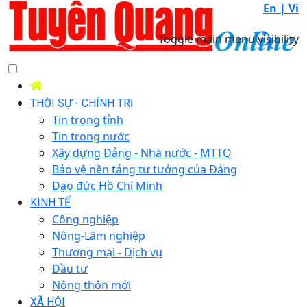
En |
Vi
Toggle main menu visibility
THỜI SỰ - CHÍNH TRỊ
Tin trong tỉnh
Tin trong nước
Xây dựng Đảng - Nhà nước - MTTQ
Bảo vệ nền tảng tư tưởng của Đảng
Đạo đức Hồ Chí Minh
KINH TẾ
Công nghiệp
Nông-Lâm nghiệp
Thương mại - Dịch vụ
Đầu tư
Nông thôn mới
XÃ HỘI