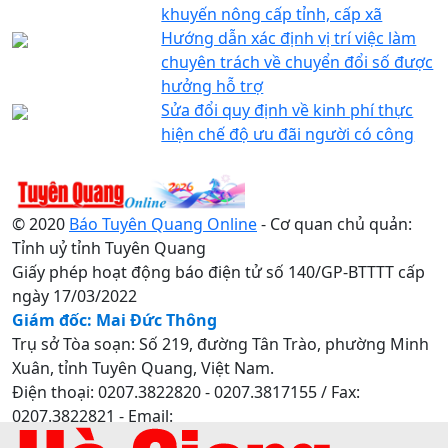
khuyến nông cấp tỉnh, cấp xã
Hướng dẫn xác định vị trí việc làm
chuyên trách về chuyển đổi số được
hưởng hỗ trợ
Sửa đổi quy định về kinh phí thực
hiện chế độ ưu đãi người có công
© 2020
Báo Tuyên Quang Online
- Cơ quan chủ quản:
Tỉnh uỷ tỉnh Tuyên Quang
Giấy phép hoạt động báo điện tử số 140/GP-BTTTT cấp
ngày 17/03/2022
Giám đốc: Mai Đức Thông
Trụ sở Tòa soạn: Số 219, đường Tân Trào, phường Minh
Xuân, tỉnh Tuyên Quang, Việt Nam.
Điện thoại: 0207.3822820 - 0207.3817155 / Fax:
0207.3822821 - Email:
baotuyenquang.com.vn@gmail.com