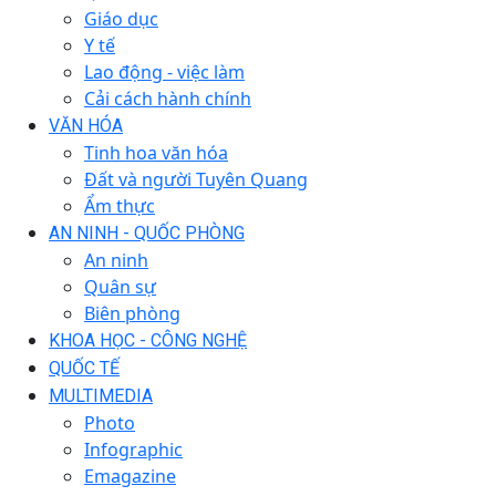
Giáo dục
Y tế
Lao động - việc làm
Cải cách hành chính
VĂN HÓA
Tinh hoa văn hóa
Đất và người Tuyên Quang
Ẩm thực
AN NINH - QUỐC PHÒNG
An ninh
Quân sự
Biên phòng
KHOA HỌC - CÔNG NGHỆ
QUỐC TẾ
MULTIMEDIA
Photo
Infographic
Emagazine