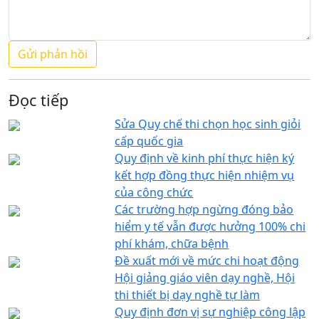
Đọc tiếp
Sửa Quy chế thi chọn học sinh giỏi
cấp quốc gia
Quy định về kinh phí thực hiện ký
kết hợp đồng thực hiện nhiệm vụ
của công chức
Các trường hợp ngừng đóng bảo
hiểm y tế vẫn được hưởng 100% chi
phí khám, chữa bệnh
Đề xuất mới về mức chi hoạt động
Hội giảng giáo viên dạy nghề, Hội
thi thiết bị dạy nghề tự làm
Quy định đơn vị sự nghiệp công lập