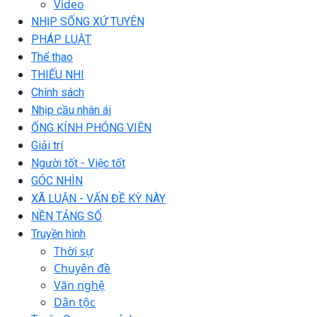
Video
NHỊP SỐNG XỨ TUYÊN
PHÁP LUẬT
Thể thao
THIẾU NHI
Chính sách
Nhịp cầu nhân ái
ỐNG KÍNH PHÓNG VIÊN
Giải trí
Người tốt - Việc tốt
GÓC NHÌN
XÃ LUẬN - VẤN ĐỀ KỲ NÀY
NỀN TẢNG SỐ
Truyền hình
Thời sự
Chuyên đề
Văn nghệ
Dân tộc