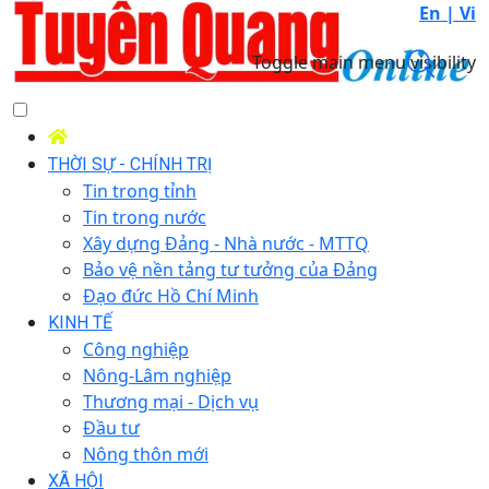
En |
Vi
Toggle main menu visibility
THỜI SỰ - CHÍNH TRỊ
Tin trong tỉnh
Tin trong nước
Xây dựng Đảng - Nhà nước - MTTQ
Bảo vệ nền tảng tư tưởng của Đảng
Đạo đức Hồ Chí Minh
KINH TẾ
Công nghiệp
Nông-Lâm nghiệp
Thương mại - Dịch vụ
Đầu tư
Nông thôn mới
XÃ HỘI