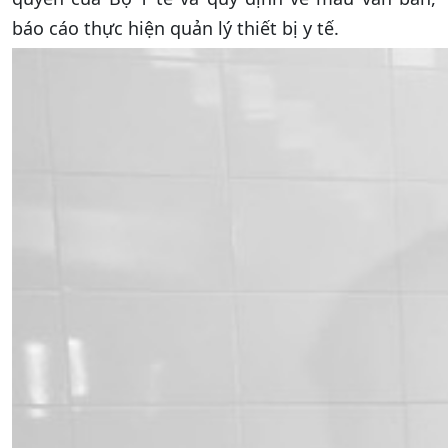
báo cáo thực hiện quản lý thiết bị y tế.