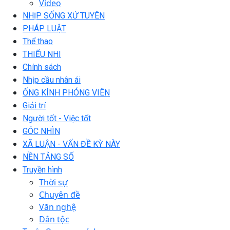
Video
NHỊP SỐNG XỨ TUYÊN
PHÁP LUẬT
Thể thao
THIẾU NHI
Chính sách
Nhịp cầu nhân ái
ỐNG KÍNH PHÓNG VIÊN
Giải trí
Người tốt - Việc tốt
GÓC NHÌN
XÃ LUẬN - VẤN ĐỀ KỲ NÀY
NỀN TẢNG SỐ
Truyền hình
Thời sự
Chuyên đề
Văn nghệ
Dân tộc