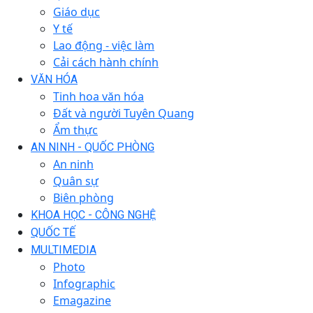
Giáo dục
Y tế
Lao động - việc làm
Cải cách hành chính
VĂN HÓA
Tinh hoa văn hóa
Đất và người Tuyên Quang
Ẩm thực
AN NINH - QUỐC PHÒNG
An ninh
Quân sự
Biên phòng
KHOA HỌC - CÔNG NGHỆ
QUỐC TẾ
MULTIMEDIA
Photo
Infographic
Emagazine