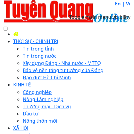
En |
Vi
Toggle main menu visibility
THỜI SỰ - CHÍNH TRỊ
Tin trong tỉnh
Tin trong nước
Xây dựng Đảng - Nhà nước - MTTQ
Bảo vệ nền tảng tư tưởng của Đảng
Đạo đức Hồ Chí Minh
KINH TẾ
Công nghiệp
Nông-Lâm nghiệp
Thương mại - Dịch vụ
Đầu tư
Nông thôn mới
XÃ HỘI