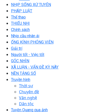
NHỊP SỐNG XỨ TUYÊN
PHÁP LUẬT
Thể thao
THIẾU NHI
Chính sách
Nhịp cầu nhân ái
ỐNG KÍNH PHÓNG VIÊN
Giải trí
Người tốt - Việc tốt
GÓC NHÌN
XÃ LUẬN - VẤN ĐỀ KỲ NÀY
NỀN TẢNG SỐ
Truyền hình
Thời sự
Chuyên đề
Văn nghệ
Dân tộc
Tuyên Quang qua ảnh