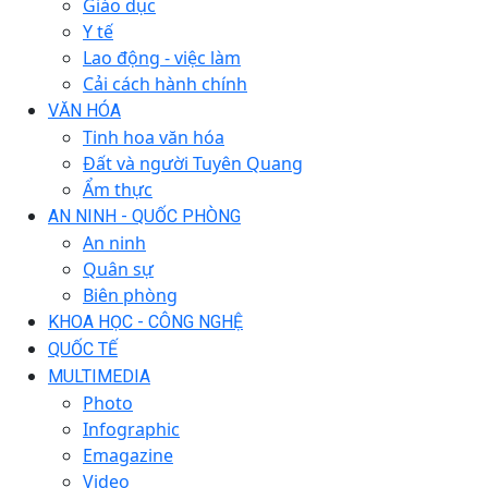
Giáo dục
Y tế
Lao động - việc làm
Cải cách hành chính
VĂN HÓA
Tinh hoa văn hóa
Đất và người Tuyên Quang
Ẩm thực
AN NINH - QUỐC PHÒNG
An ninh
Quân sự
Biên phòng
KHOA HỌC - CÔNG NGHỆ
QUỐC TẾ
MULTIMEDIA
Photo
Infographic
Emagazine
Video