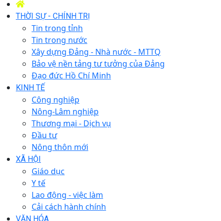
THỜI SỰ - CHÍNH TRỊ
Tin trong tỉnh
Tin trong nước
Xây dựng Đảng - Nhà nước - MTTQ
Bảo vệ nền tảng tư tưởng của Đảng
Đạo đức Hồ Chí Minh
KINH TẾ
Công nghiệp
Nông-Lâm nghiệp
Thương mại - Dịch vụ
Đầu tư
Nông thôn mới
XÃ HỘI
Giáo dục
Y tế
Lao động - việc làm
Cải cách hành chính
VĂN HÓA