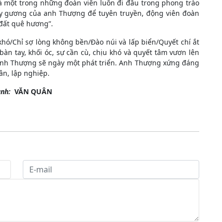
à một trong những đoàn viên luôn đi đầu trong phong trào
lấy gương của anh Thượng để tuyên truyền, động viên đoàn
 đất quê hương”.
khó/Chỉ sợ lòng không bền/Đào núi và lấp biển/Quyết chí ắt
àn tay, khối óc, sự cần cù, chịu khó và quyết tâm vươn lên
 anh Thượng sẽ ngày một phát triển. Anh Thượng xứng đáng
ân, lập nghiệp.
ảnh:
VĂN QUÂN