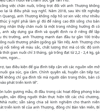
hiệu cách nuôi và chăm sóc gà Tân Hồ.
công việc chăn nuôi, trồng trọt đối với anh Thượng không
 lại là điều phải suy nghĩ. Năm 2018, sau khi tốt nghiệp
ên Quang), anh Thượng không nộp hồ sơ xin việc như nhiều
 thúc ý nghĩ phải làm gì đó để nâng cao đời sống cho bản
hượng nhận thấy chăn nuôi là một trong những hướng đi có
8, anh xây dựng gia đình và quyết định ra ở riêng để lập
ầu thị trường, anh Thượng mạnh dạn đầu tư gần 100 triệu
iống nuôi thương phẩm (giống gà Tân Hồ). Anh Thượng cho
ý nổi tiếng về màu sắc, chất lượng thịt mà có tốc độ sinh
thời gian nuôi chỉ 3 tháng, gà trống đạt từ 2,2 - 2,4 kg, gà
thơm, ngon...
ợ, tạo điều kiện để gia đình tiếp cận với các nguồn vốn mở
nuôi gia súc, gia cầm. Chính quyền xã, huyện cần tiếp tục
để không chỉ gia đình tôi mà người dân trong thôn, bản có
vào phát triển kinh tế”.
òn luôn gương mẫu, đi đầu trong các hoạt động phong trào
ruyền, vận động người thân thực hiện tốt các chủ chương,
 Nhà nước; sẵn sàng chia sẻ kinh nghiệm cho thanh niên
át triển kinh tế của anh Thượng, đồng chí Bàn Văn Hiến, Bí