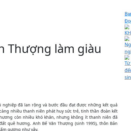
Bạ
Đọc
KH
n Thượng làm giàu
Ng
ng
Từ
đế
si
ởi nghiệp đã lan rộng và bước đầu đạt được những kết quả
càng nhiều thanh niên phát huy sức trẻ, tinh thần đoàn kết
phương còn nhiều khó khăn, nhưng không ít thanh niên đã
 đất quê hương. Anh Bế Văn Thượng (sinh 1995), thôn Bản
 tấm gương như vậy.