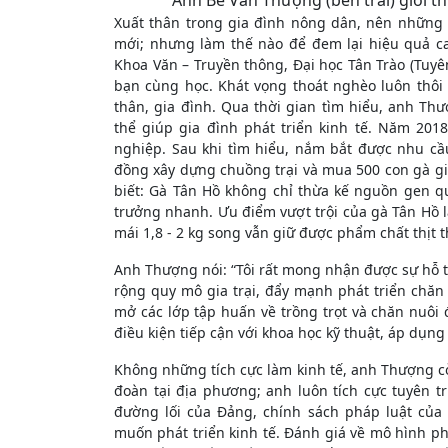
Anh Bế Văn Thượng (bên trái) giới t
Xuất thân trong gia đình nông dân, nên những 
mới; nhưng làm thế nào để đem lại hiệu quả cao
Khoa Văn – Truyền thông, Đại học Tân Trào (Tuy
bạn cùng học. Khát vọng thoát nghèo luôn thôi
thân, gia đình. Qua thời gian tìm hiểu, anh T
thể giúp gia đình phát triển kinh tế. Năm 201
nghiệp. Sau khi tìm hiểu, nắm bắt được nhu c
đồng xây dựng chuồng trại và mua 500 con gà g
biết: Gà Tân Hồ không chỉ thừa kế nguồn gen qu
trưởng nhanh. Ưu điểm vượt trội của gà Tân Hồ là 
mái 1,8 - 2 kg song vẫn giữ được phẩm chất thịt 
Anh Thượng nói: “Tôi rất mong nhận được sự hỗ tr
rộng quy mô gia trại, đẩy mạnh phát triển chăn 
mở các lớp tập huấn về trồng trọt và chăn nuôi 
điều kiện tiếp cận với khoa học kỹ thuật, áp dụng 
Không những tích cực làm kinh tế, anh Thượng c
đoàn tại địa phương; anh luôn tích cực tuyên t
đường lối của Đảng, chính sách pháp luật của
muốn phát triển kinh tế. Đánh giá về mô hình ph