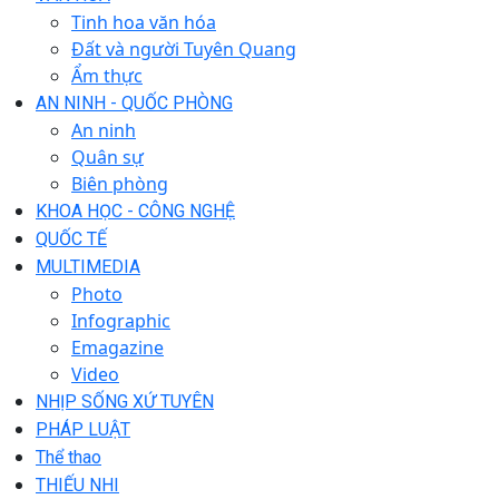
Tinh hoa văn hóa
Đất và người Tuyên Quang
Ẩm thực
AN NINH - QUỐC PHÒNG
An ninh
Quân sự
Biên phòng
KHOA HỌC - CÔNG NGHỆ
QUỐC TẾ
MULTIMEDIA
Photo
Infographic
Emagazine
Video
NHỊP SỐNG XỨ TUYÊN
PHÁP LUẬT
Thể thao
THIẾU NHI