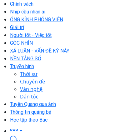
Chính sách
Nhịp cầu nhân ái
ỐNG KÍNH PHÓNG VIÊN
Giải trí
Người tốt - Việc tốt
GÓC NHÌN
XÃ LUẬN - VẤN ĐỀ KỲ NÀY
NỀN TẢNG SỐ
Truyền hình
Thời sự
Chuyên đề
Văn nghệ
Dân tộc
Tuyên Quang qua ảnh
Thông tin quảng bá
Học tập theo Bác