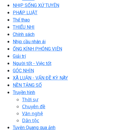
NHỊP SỐNG XỨ TUYÊN
PHÁP LUẬT
Thể thao
THIẾU NHI
Chính sách
Nhịp cầu nhân ái
ỐNG KÍNH PHÓNG VIÊN
Giải trí
Người tốt - Việc tốt
GÓC NHÌN
XÃ LUẬN - VẤN ĐỀ KỲ NÀY
NỀN TẢNG SỐ
Truyền hình
Thời sự
Chuyên đề
Văn nghệ
Dân tộc
Tuyên Quang qua ảnh