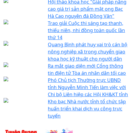
Hội thảo khoa học "Giải pháp nâng
cao giá trị sản phẩm mật ong Bạc
Hà Cao nguyên đá Đồng Văn"
Trao giải Cuộc thi sáng tạo thanh,
thiếu niên, nhi đồng toàn quốc lần
thứ 14
Quang Bình phát huy vai trò cán bộ
nông nghiệp xã trong chuyển giao
khoa học kỹ thuật cho người dân
Ra mắt giao diện mới Cổng thông
tin điện tử Tòa án nhân dân tối cao
Phó Chủ tịch Thường trực UBND
tỉnh Nguyễn Minh Tiến làm việc với
Chi bộ Liên hiệp các Hội KH&KT tỉnh
Kho bạc Nhà nước tỉnh tổ chức tập
huấn triển khai dịch vụ công trực
tuyến