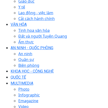
Giáo dục
Y tế
Lao động - việc làm
Cải cách hành chính
VĂN HÓA
Tinh hoa văn hóa
Đất và người Tuyên Quang
Ẩm thực
AN NINH - QUỐC PHÒNG
An ninh
Quân sự
Biên phòng
KHOA HỌC - CÔNG NGHỆ
QUỐC TẾ
MULTIMEDIA
Photo
Infographic
Emagazine
Video