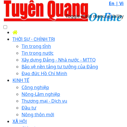
En |
Vi
Toggle main menu visibility
THỜI SỰ - CHÍNH TRỊ
Tin trong tỉnh
Tin trong nước
Xây dựng Đảng - Nhà nước - MTTQ
Bảo vệ nền tảng tư tưởng của Đảng
Đạo đức Hồ Chí Minh
KINH TẾ
Công nghiệp
Nông-Lâm nghiệp
Thương mại - Dịch vụ
Đầu tư
Nông thôn mới
XÃ HỘI