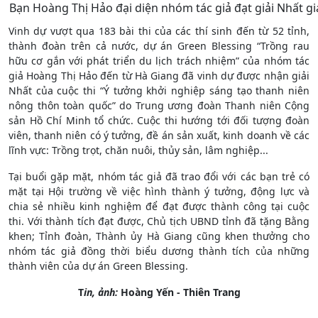
Bạn Hoàng Thị Hảo đại diện nhóm tác giả đạt giải Nhất gi
Vinh dự vượt qua 183 bài thi của các thí sinh đến từ 52 tỉnh,
thành đoàn trên cả nước, dự án Green Blessing “Trồng rau
hữu cơ gắn với phát triển du lịch trách nhiệm” của nhóm tác
giả Hoàng Thị Hảo đến từ Hà Giang đã vinh dự được nhận giải
Nhất của cuộc thi “Ý tưởng khởi nghiệp sáng tạo thanh niên
nông thôn toàn quốc” do Trung ương đoàn Thanh niên Cộng
sản Hồ Chí Minh tổ chức. Cuộc thi hướng tới đối tượng đoàn
viên, thanh niên có ý tưởng, đề án sản xuất, kinh doanh về các
lĩnh vực: Trồng trọt, chăn nuôi, thủy sản, lâm nghiệp...
Tại buổi gặp mặt, nhóm tác giả đã trao đổi với các bạn trẻ có
mặt tại Hội trường về việc hình thành ý tưởng, động lực và
chia sẻ nhiều kinh nghiệm để đạt được thành công tại cuộc
thi. Với thành tích đạt được, Chủ tịch UBND tỉnh đã tặng Bằng
khen; Tỉnh đoàn, Thành ủy Hà Giang cũng khen thưởng cho
nhóm tác giả đồng thời biểu dương thành tích của những
thành viên của dự án Green Blessing.
T
in, ảnh:
Hoàng Yến - Thiên Trang