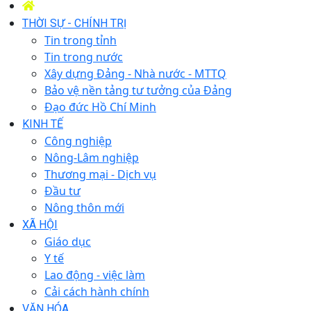
THỜI SỰ - CHÍNH TRỊ
Tin trong tỉnh
Tin trong nước
Xây dựng Đảng - Nhà nước - MTTQ
Bảo vệ nền tảng tư tưởng của Đảng
Đạo đức Hồ Chí Minh
KINH TẾ
Công nghiệp
Nông-Lâm nghiệp
Thương mại - Dịch vụ
Đầu tư
Nông thôn mới
XÃ HỘI
Giáo dục
Y tế
Lao động - việc làm
Cải cách hành chính
VĂN HÓA