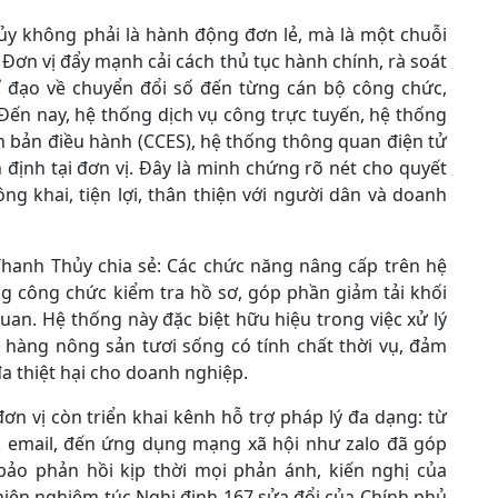
ủy không phải là hành động đơn lẻ, mà là một chuỗi
Đơn vị đẩy mạnh cải cách thủ tục hành chính, rà soát
hỉ đạo về chuyển đổi số đến từng cán bộ công chức,
Đến nay, hệ thống dịch vụ công trực tuyến, hệ thống
 bản điều hành (CCES), hệ thống thông quan điện tử
 định tại đơn vị. Đây là minh chứng rõ nét cho quyết
g khai, tiện lợi, thân thiện với người dân và doanh
hanh Thủy chia sẻ: Các chức năng nâng cấp trên hệ
 công chức kiểm tra hồ sơ, góp phần giảm tải khối
uan. Hệ thống này đặc biệt hữu hiệu trong việc xử lý
t hàng nông sản tươi sống có tính chất thời vụ, đảm
a thiệt hại cho doanh nghiệp.
n vị còn triển khai kênh hỗ trợ pháp lý đa dạng: từ
oại, email, đến ứng dụng mạng xã hội như zalo đã góp
ảo phản hồi kịp thời mọi phản ánh, kiến nghị của
hiện nghiêm túc Nghị định 167 sửa đổi của Chính phủ