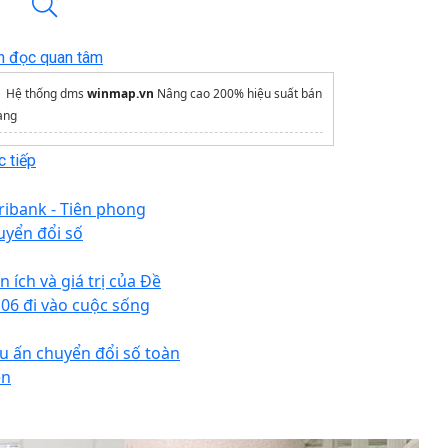
n đọc quan tâm
Hệ thống dms
winmap.vn
Nâng cao 200% hiệu suất bán
àng
 tiếp
ribank - Tiên phong
uyển đổi số
n ích và giá trị của Đề
 06 đi vào cuộc sống
u ấn chuyển đổi số toàn
ện