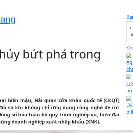
uang
Bạ
h
Đọc
hủy bứt phá trong
Ag
ch
Tiệ
án
ại biên mậu, Hải quan cửa khẩu quốc tế (CKQT)
Dấ
ổi số khi không chỉ ứng dụng công nghệ để rút
di
ng số hóa toàn bộ quy trình nghiệp vụ, hiện đại
cùng doanh nghiệp xuất nhập khẩu (XNK).