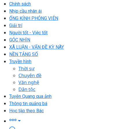
Chính sách
Nhịp cầu nhân ái
ỐNG KÍNH PHÓNG VIÊN
Giải trí
Người tốt - Việc tốt
GÓC NHÌN
XÃ LUẬN - VẤN ĐỀ KỲ NÀY
NỀN TẢNG SỐ
Truyền hình
Thời sự
Chuyên đề
Văn nghệ
Dân tộc
Tuyên Quang qua ảnh
Thông tin quảng bá
Học tập theo Bác