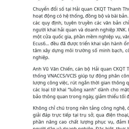
Chuyển đổi số tại Hải quan CKQT Thanh Th
hoạt động có hệ thống, đồng bộ và bài bản. 
các quy định, tuyên truyền các văn bản c
người khai hải quan và doanh nghiệp XNK. 
một cửa quốc gia, phần mềm nghiệp vụ, văn
Ecus6... đều đã được triển khai vận hành ổn
tâm xây dựng môi trường số minh bạch, côn
nghiệp.
Anh Vũ Văn Chiến, cán bộ Hải quan CKQT T
thống VNACCS/VCIS giúp tự động phân công
lượng công việc, rút ngắn thời gian thông q
các loại tờ khai “luồng xanh” dành cho mặ
bảo thông quan trong ngày, giảm thiểu tối đ
Không chỉ chú trọng nền tảng công nghệ, đơ
giải đáp trực tiếp tại trụ sở, qua điện th
phần nâng cao chất lượng phục vụ, đảm b
người dân và doanh nghiệp. Đặc biệt, thực 