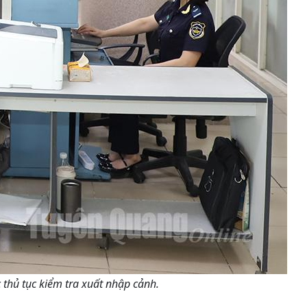
 thủ tục kiểm tra xuất nhập cảnh.