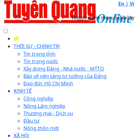
En |
Vi
Toggle main menu visibility
THỜI SỰ - CHÍNH TRỊ
Tin trong tỉnh
Tin trong nước
Xây dựng Đảng - Nhà nước - MTTQ
Bảo vệ nền tảng tư tưởng của Đảng
Đạo đức Hồ Chí Minh
KINH TẾ
Công nghiệp
Nông-Lâm nghiệp
Thương mại - Dịch vụ
Đầu tư
Nông thôn mới
XÃ HỘI