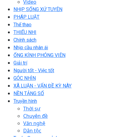
Video
NHỊP SỐNG XỨ TUYÊN
PHÁP LUẬT
Thể thao
THIẾU NHI
Chính sách
Nhịp cầu nhân ái
ỐNG KÍNH PHÓNG VIÊN
Giải trí
Người tốt - Việc tốt
GÓC NHÌN
XÃ LUẬN - VẤN ĐỀ KỲ NÀY
NỀN TẢNG SỐ
Truyền hình
Thời sự
Chuyên đề
Văn nghệ
Dân tộc