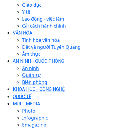
Giáo dục
Y tế
Lao động - việc làm
Cải cách hành chính
VĂN HÓA
Tinh hoa văn hóa
Đất và người Tuyên Quang
Ẩm thực
AN NINH - QUỐC PHÒNG
An ninh
Quân sự
Biên phòng
KHOA HỌC - CÔNG NGHỆ
QUỐC TẾ
MULTIMEDIA
Photo
Infographic
Emagazine