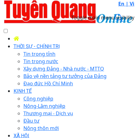
En |
Vi
Toggle main menu visibility
THỜI SỰ - CHÍNH TRỊ
Tin trong tỉnh
Tin trong nước
Xây dựng Đảng - Nhà nước - MTTQ
Bảo vệ nền tảng tư tưởng của Đảng
Đạo đức Hồ Chí Minh
KINH TẾ
Công nghiệp
Nông-Lâm nghiệp
Thương mại - Dịch vụ
Đầu tư
Nông thôn mới
XÃ HỘI