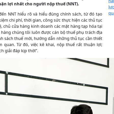
nâ
uận lợi nhất cho người nộp thuế (NNT).
lự
qu
đến NNT hiểu rõ và hiểu đúng chính sách, từ đó tạo
iệm chi phí, thời gian, công sức thực hiện các thủ tục
ệ, chủ cửa hàng kinh doanh các mặt hàng tạp hóa tại
ửa hàng chúng tôi luôn được cán bộ thuế phụ trách địa
nh sách thuế mới, hướng dẫn những thủ tục cần thiết
 quan. Từ đó, việc kê khai, nộp thuế rất thuận lợi;
giải đáp kịp thời”.