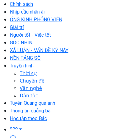
Chính sách
Nhịp cầu nhân ái
ỐNG KÍNH PHÓNG VIÊN
Giải trí
Người tốt - Việc tốt
GÓC NHÌN
XÃ LUẬN - VẤN ĐỀ KỲ NÀY
NỀN TẢNG SỐ
Truyền hình
Thời sự
Chuyên đề
Văn nghệ
Dân tộc
Tuyên Quang qua ảnh
Thông tin quảng bá
Học tập theo Bác