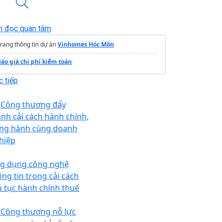
n đọc quan tâm
rang thông tin dự án
Vinhomes Hóc Môn
Báo giá chi phí kiểm toán
 tiếp
 Công thương đẩy
nh cải cách hành chính,
ng hành cùng doanh
hiệp
g dụng công nghệ
ông tin trong cải cách
ủ tục hành chính thuế
 Công thương nỗ lực