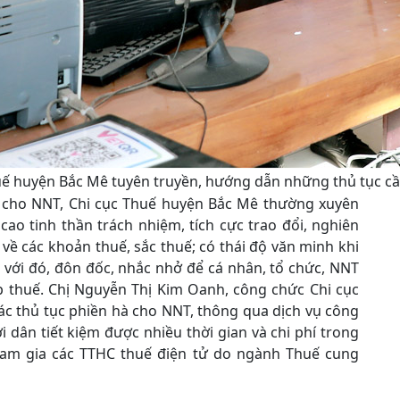
ế huyện Bắc Mê tuyên truyền, hướng dẫn những thủ tục cần
ng cho NNT, Chi cục Thuế huyện Bắc Mê thường xuyên
cao tinh thần trách nhiệm, tích cực trao đổi, nghiên
về các khoản thuế, sắc thuế; có thái độ văn minh khi
 với đó, đôn đốc, nhắc nhở để cá nhân, tổ chức, NNT
p thuế. Chị Nguyễn Thị Kim Oanh, công chức Chi cục
c thủ tục phiền hà cho NNT, thông qua dịch vụ công
 dân tiết kiệm được nhiều thời gian và chi phí trong
tham gia các TTHC thuế điện tử do ngành Thuế cung