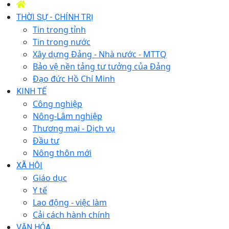
THỜI SỰ - CHÍNH TRỊ
Tin trong tỉnh
Tin trong nước
Xây dựng Đảng - Nhà nước - MTTQ
Bảo vệ nền tảng tư tưởng của Đảng
Đạo đức Hồ Chí Minh
KINH TẾ
Công nghiệp
Nông-Lâm nghiệp
Thương mại - Dịch vụ
Đầu tư
Nông thôn mới
XÃ HỘI
Giáo dục
Y tế
Lao động - việc làm
Cải cách hành chính
VĂN HÓA