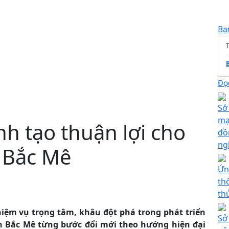
Bạ
T
Đọc
Sở
mạ
nh tạo thuận lợi cho
đồ
ng
 Bắc Mê
Ứn
th
th
hiệm vụ trọng tâm, khâu đột phá trong phát triển
Sở
ện Bắc Mê từng bước đổi mới theo hướng hiện đại