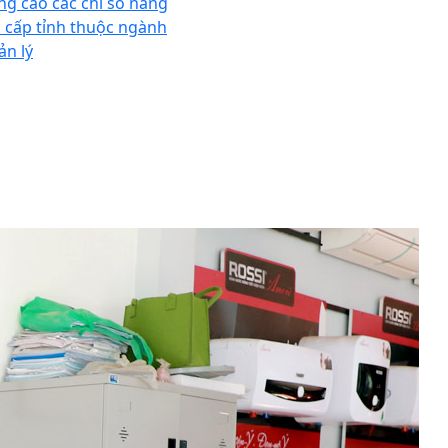
ng cao các chỉ số năng
c cấp tỉnh thuộc ngành
ản lý