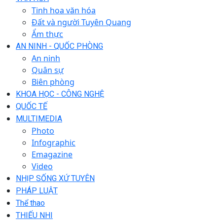
Tinh hoa văn hóa
Đất và người Tuyên Quang
Ẩm thực
AN NINH - QUỐC PHÒNG
An ninh
Quân sự
Biên phòng
KHOA HỌC - CÔNG NGHỆ
QUỐC TẾ
MULTIMEDIA
Photo
Infographic
Emagazine
Video
NHỊP SỐNG XỨ TUYÊN
PHÁP LUẬT
Thể thao
THIẾU NHI