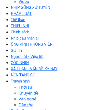
Video
NHỊP SỐNG XỨ TUYÊN
PHÁP LUẬT
Thể thao
THIẾU NHI
Chính sách
Nhịp cầu nhân ái
ỐNG KÍNH PHÓNG VIÊN
Giải trí
Người tốt - Việc tốt
GÓC NHÌN
XÃ LUẬN - VẤN ĐỀ KỲ NÀY
NỀN TẢNG SỐ
Truyền hình
Thời sự
Chuyên đề
Văn nghệ
Dân tộc