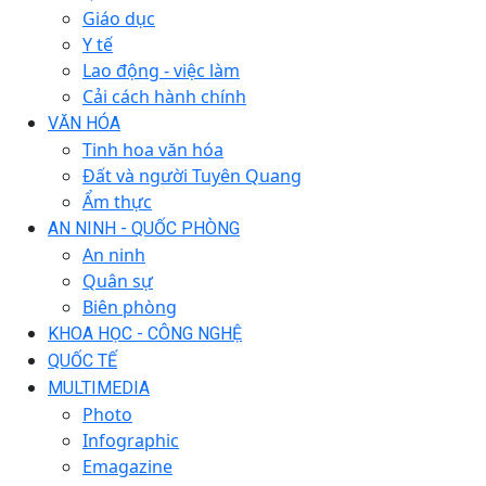
Giáo dục
Y tế
Lao động - việc làm
Cải cách hành chính
VĂN HÓA
Tinh hoa văn hóa
Đất và người Tuyên Quang
Ẩm thực
AN NINH - QUỐC PHÒNG
An ninh
Quân sự
Biên phòng
KHOA HỌC - CÔNG NGHỆ
QUỐC TẾ
MULTIMEDIA
Photo
Infographic
Emagazine