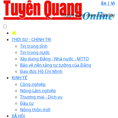
En |
Vi
Toggle main menu visibility
THỜI SỰ - CHÍNH TRỊ
Tin trong tỉnh
Tin trong nước
Xây dựng Đảng - Nhà nước - MTTQ
Bảo vệ nền tảng tư tưởng của Đảng
Đạo đức Hồ Chí Minh
KINH TẾ
Công nghiệp
Nông-Lâm nghiệp
Thương mại - Dịch vụ
Đầu tư
Nông thôn mới
XÃ HỘI