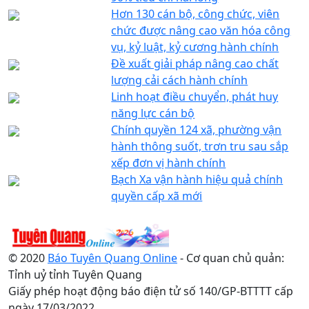
Hơn 130 cán bộ, công chức, viên
chức được nâng cao văn hóa công
vụ, kỷ luật, kỷ cương hành chính
Đề xuất giải pháp nâng cao chất
lượng cải cách hành chính
Linh hoạt điều chuyển, phát huy
năng lực cán bộ
Chính quyền 124 xã, phường vận
hành thông suốt, trơn tru sau sắp
xếp đơn vị hành chính
Bạch Xa vận hành hiệu quả chính
quyền cấp xã mới
© 2020
Báo Tuyên Quang Online
- Cơ quan chủ quản:
Tỉnh uỷ tỉnh Tuyên Quang
Giấy phép hoạt động báo điện tử số 140/GP-BTTTT cấp
ngày 17/03/2022