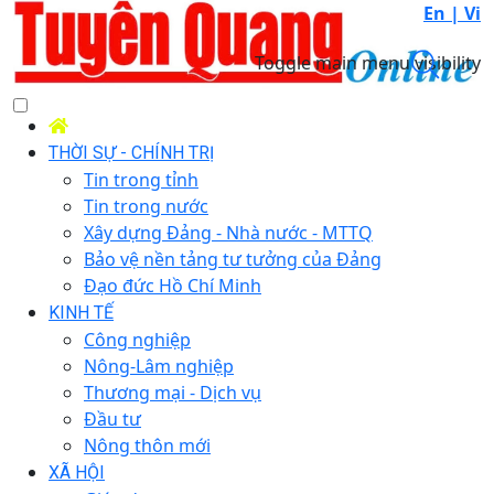
En |
Vi
Toggle main menu visibility
THỜI SỰ - CHÍNH TRỊ
Tin trong tỉnh
Tin trong nước
Xây dựng Đảng - Nhà nước - MTTQ
Bảo vệ nền tảng tư tưởng của Đảng
Đạo đức Hồ Chí Minh
KINH TẾ
Công nghiệp
Nông-Lâm nghiệp
Thương mại - Dịch vụ
Đầu tư
Nông thôn mới
XÃ HỘI