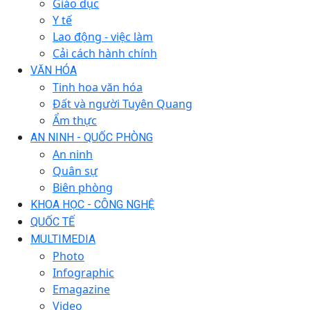
Giáo dục
Y tế
Lao động - việc làm
Cải cách hành chính
VĂN HÓA
Tinh hoa văn hóa
Đất và người Tuyên Quang
Ẩm thực
AN NINH - QUỐC PHÒNG
An ninh
Quân sự
Biên phòng
KHOA HỌC - CÔNG NGHỆ
QUỐC TẾ
MULTIMEDIA
Photo
Infographic
Emagazine
Video