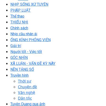
NHỊP SỐNG XỨ TUYÊN
PHÁP LUẬT
Thể thao
THIẾU NHI
Chính sách
Nhịp cầu nhân ái
ỐNG KÍNH PHÓNG VIÊN
Giải trí
Người tốt - Việc tốt
GÓC NHÌN
XÃ LUẬN - VẤN ĐỀ KỲ NÀY
NỀN TẢNG SỐ
Truyền hình
Thời sự
Chuyên đề
Văn nghệ
Dân tộc
Tuyên Quang qua ảnh