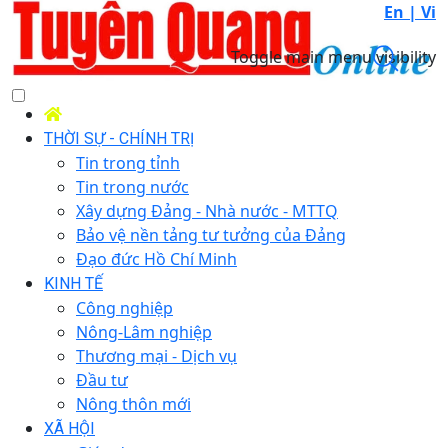
En |
Vi
Toggle main menu visibility
THỜI SỰ - CHÍNH TRỊ
Tin trong tỉnh
Tin trong nước
Xây dựng Đảng - Nhà nước - MTTQ
Bảo vệ nền tảng tư tưởng của Đảng
Đạo đức Hồ Chí Minh
KINH TẾ
Công nghiệp
Nông-Lâm nghiệp
Thương mại - Dịch vụ
Đầu tư
Nông thôn mới
XÃ HỘI