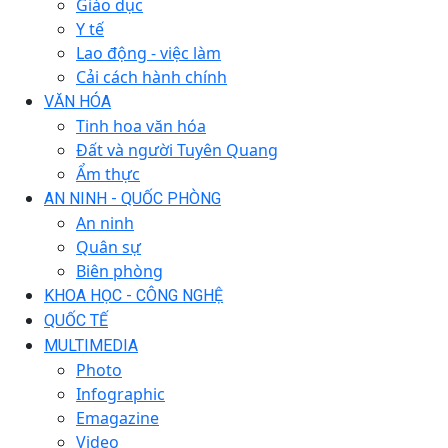
Giáo dục
Y tế
Lao động - việc làm
Cải cách hành chính
VĂN HÓA
Tinh hoa văn hóa
Đất và người Tuyên Quang
Ẩm thực
AN NINH - QUỐC PHÒNG
An ninh
Quân sự
Biên phòng
KHOA HỌC - CÔNG NGHỆ
QUỐC TẾ
MULTIMEDIA
Photo
Infographic
Emagazine
Video