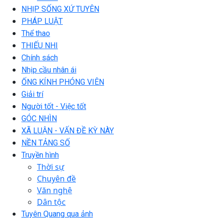
NHỊP SỐNG XỨ TUYÊN
PHÁP LUẬT
Thể thao
THIẾU NHI
Chính sách
Nhịp cầu nhân ái
ỐNG KÍNH PHÓNG VIÊN
Giải trí
Người tốt - Việc tốt
GÓC NHÌN
XÃ LUẬN - VẤN ĐỀ KỲ NÀY
NỀN TẢNG SỐ
Truyền hình
Thời sự
Chuyên đề
Văn nghệ
Dân tộc
Tuyên Quang qua ảnh