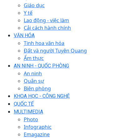
Giáo dục
Y tế
Lao động - việc làm
Cải cách hành chính
VĂN HÓA
Tinh hoa văn hóa
Đất và người Tuyên Quang
Ẩm thực
AN NINH - QUỐC PHÒNG
An ninh
Quân sự
Biên phòng
KHOA HỌC - CÔNG NGHỆ
QUỐC TẾ
MULTIMEDIA
Photo
Infographic
Emagazine