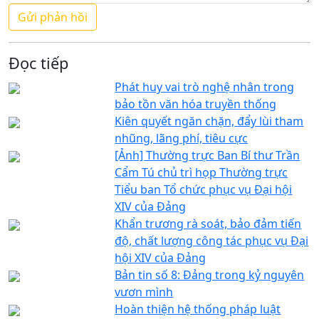
Đọc tiếp
Phát huy vai trò nghệ nhân trong
bảo tồn văn hóa truyền thống
Kiên quyết ngăn chặn, đẩy lùi tham
nhũng, lãng phí, tiêu cực
[Ảnh] Thường trực Ban Bí thư Trần
Cẩm Tú chủ trì họp Thường trực
Tiểu ban Tổ chức phục vụ Đại hội
XIV của Đảng
Khẩn trương rà soát, bảo đảm tiến
độ, chất lượng công tác phục vụ Đại
hội XIV của Đảng
Bản tin số 8: Đảng trong kỷ nguyên
vươn mình
Hoàn thiện hệ thống pháp luật