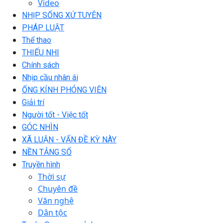
Video
NHỊP SỐNG XỨ TUYÊN
PHÁP LUẬT
Thể thao
THIẾU NHI
Chính sách
Nhịp cầu nhân ái
ỐNG KÍNH PHÓNG VIÊN
Giải trí
Người tốt - Việc tốt
GÓC NHÌN
XÃ LUẬN - VẤN ĐỀ KỲ NÀY
NỀN TẢNG SỐ
Truyền hình
Thời sự
Chuyên đề
Văn nghệ
Dân tộc