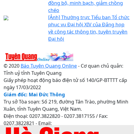
đồng bộ, minh bạch, giảm chồng
chéo
[Ảnh] Thường trực Tiểu ban Tổ chức
phục vụ Đại hội XIV của Đảng họp
về công tác thông tin, tuyên truyền
Đại hội
© 2020
Báo Tuyên Quang Online
- Cơ quan chủ quản:
Tỉnh uỷ tỉnh Tuyên Quang
Giấy phép hoạt động báo điện tử số 140/GP-BTTTT cấp
ngày 17/03/2022
Giám đốc: Mai Đức Thông
Trụ sở Tòa soạn: Số 219, đường Tân Trào, phường Minh
Xuân, tỉnh Tuyên Quang, Việt Nam.
Điện thoại: 0207.3822820 - 0207.3817155 / Fax:
0207.3822821 - Email:
baotuyenquang.com.vn@gmail.com