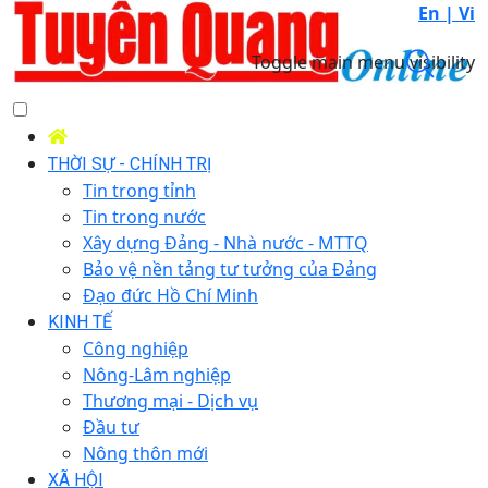
En |
Vi
Toggle main menu visibility
THỜI SỰ - CHÍNH TRỊ
Tin trong tỉnh
Tin trong nước
Xây dựng Đảng - Nhà nước - MTTQ
Bảo vệ nền tảng tư tưởng của Đảng
Đạo đức Hồ Chí Minh
KINH TẾ
Công nghiệp
Nông-Lâm nghiệp
Thương mại - Dịch vụ
Đầu tư
Nông thôn mới
XÃ HỘI