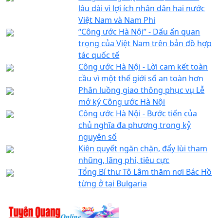
lâu dài vì lợi ích nhân dân hai nước
Việt Nam và Nam Phi
“Công ước Hà Nội” - Dấu ấn quan
trọng của Việt Nam trên bản đồ hợp
tác quốc tế
Công ước Hà Nội - Lời cam kết toàn
cầu vì một thế giới số an toàn hơn
Phân luồng giao thông phục vụ Lễ
mở ký Công ước Hà Nội
Công ước Hà Nội - Bước tiến của
chủ nghĩa đa phương trong kỷ
nguyên số
Kiên quyết ngăn chặn, đẩy lùi tham
nhũng, lãng phí, tiêu cực
Tổng Bí thư Tô Lâm thăm nơi Bác Hồ
từng ở tại Bulgaria