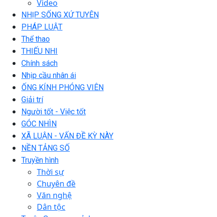
Video
NHỊP SỐNG XỨ TUYÊN
PHÁP LUẬT
Thể thao
THIẾU NHI
Chính sách
Nhịp cầu nhân ái
ỐNG KÍNH PHÓNG VIÊN
Giải trí
Người tốt - Việc tốt
GÓC NHÌN
XÃ LUẬN - VẤN ĐỀ KỲ NÀY
NỀN TẢNG SỐ
Truyền hình
Thời sự
Chuyên đề
Văn nghệ
Dân tộc