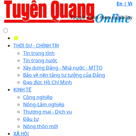
En |
Vi
Toggle main menu visibility
THỜI SỰ - CHÍNH TRỊ
Tin trong tỉnh
Tin trong nước
Xây dựng Đảng - Nhà nước - MTTQ
Bảo vệ nền tảng tư tưởng của Đảng
Đạo đức Hồ Chí Minh
KINH TẾ
Công nghiệp
Nông-Lâm nghiệp
Thương mại - Dịch vụ
Đầu tư
Nông thôn mới
XÃ HỘI