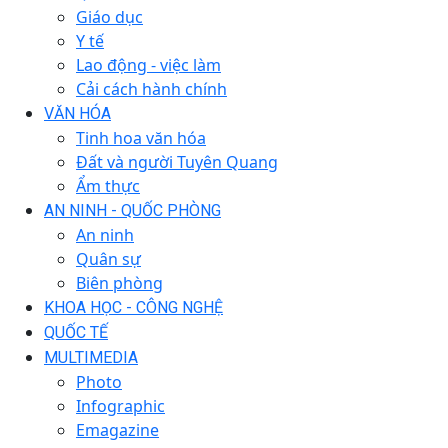
Giáo dục
Y tế
Lao động - việc làm
Cải cách hành chính
VĂN HÓA
Tinh hoa văn hóa
Đất và người Tuyên Quang
Ẩm thực
AN NINH - QUỐC PHÒNG
An ninh
Quân sự
Biên phòng
KHOA HỌC - CÔNG NGHỆ
QUỐC TẾ
MULTIMEDIA
Photo
Infographic
Emagazine