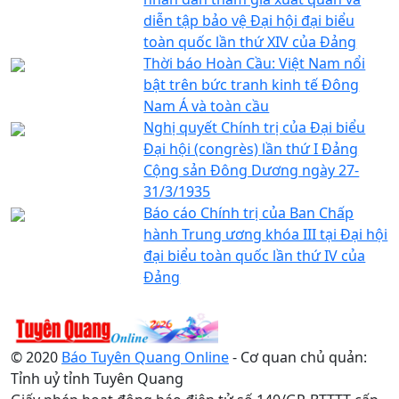
diễn tập bảo vệ Đại hội đại biểu
toàn quốc lần thứ XIV của Đảng
Thời báo Hoàn Cầu: Việt Nam nổi
bật trên bức tranh kinh tế Đông
Nam Á và toàn cầu
Nghị quyết Chính trị của Đại biểu
Đại hội (congrès) lần thứ I Đảng
Cộng sản Đông Dương ngày 27-
31/3/1935
Báo cáo Chính trị của Ban Chấp
hành Trung ương khóa III tại Đại hội
đại biểu toàn quốc lần thứ IV của
Đảng
© 2020
Báo Tuyên Quang Online
- Cơ quan chủ quản:
Tỉnh uỷ tỉnh Tuyên Quang