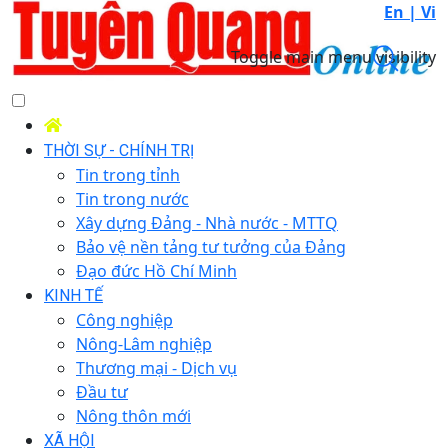
En |
Vi
Toggle main menu visibility
THỜI SỰ - CHÍNH TRỊ
Tin trong tỉnh
Tin trong nước
Xây dựng Đảng - Nhà nước - MTTQ
Bảo vệ nền tảng tư tưởng của Đảng
Đạo đức Hồ Chí Minh
KINH TẾ
Công nghiệp
Nông-Lâm nghiệp
Thương mại - Dịch vụ
Đầu tư
Nông thôn mới
XÃ HỘI