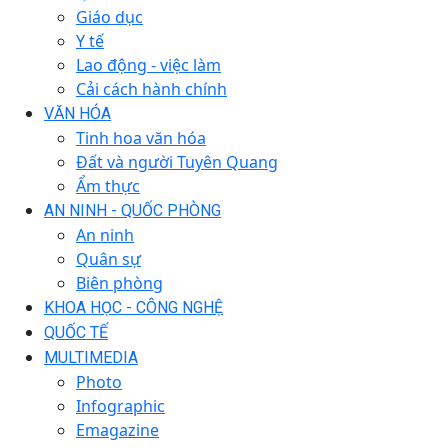
Giáo dục
Y tế
Lao động - việc làm
Cải cách hành chính
VĂN HÓA
Tinh hoa văn hóa
Đất và người Tuyên Quang
Ẩm thực
AN NINH - QUỐC PHÒNG
An ninh
Quân sự
Biên phòng
KHOA HỌC - CÔNG NGHỆ
QUỐC TẾ
MULTIMEDIA
Photo
Infographic
Emagazine