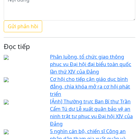
Đọc tiếp
Phân luồng, tổ chức giao thông
phục vụ Đại hội đại biểu toàn quốc
lần thứ XIV của Đảng
Cơ hội cho tiếp cận giáo dục bình
đẳng, chìa khóa mở ra cơ hội phát
triển
[Ảnh] Thường trực Ban Bí thư Trần
Cẩm Tú dự Lễ xuất quân bảo vệ an
ninh trật tự phục vụ Đại hội XIV của
Đảng
5 nghìn cán bộ, chiến sĩ Công an
nhân dân tham gia xuất quân và