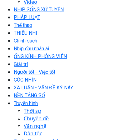
Video
NHỊP SỐNG XỨ TUYÊN
PHÁP LUẬT
Thể thao
THIẾU NHI
Chính sách
Nhịp cầu nhân ái
ỐNG KÍNH PHÓNG VIÊN
Giải trí
Người tốt - Việc tốt
GÓC NHÌN
XÃ LUẬN - VẤN ĐỀ KỲ NÀY
NỀN TẢNG SỐ
Truyền hình
Thời sự
Chuyên đề
Văn nghệ
Dân tộc