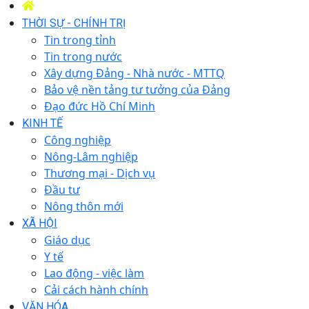
THỜI SỰ - CHÍNH TRỊ
Tin trong tỉnh
Tin trong nước
Xây dựng Đảng - Nhà nước - MTTQ
Bảo vệ nền tảng tư tưởng của Đảng
Đạo đức Hồ Chí Minh
KINH TẾ
Công nghiệp
Nông-Lâm nghiệp
Thương mại - Dịch vụ
Đầu tư
Nông thôn mới
XÃ HỘI
Giáo dục
Y tế
Lao động - việc làm
Cải cách hành chính
VĂN HÓA