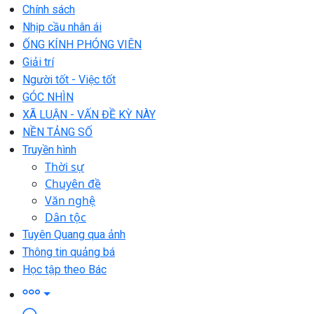
Chính sách
Nhịp cầu nhân ái
ỐNG KÍNH PHÓNG VIÊN
Giải trí
Người tốt - Việc tốt
GÓC NHÌN
XÃ LUẬN - VẤN ĐỀ KỲ NÀY
NỀN TẢNG SỐ
Truyền hình
Thời sự
Chuyên đề
Văn nghệ
Dân tộc
Tuyên Quang qua ảnh
Thông tin quảng bá
Học tập theo Bác