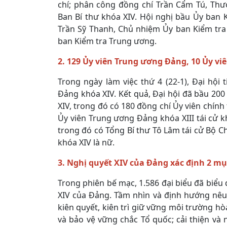
chí; phân công đồng chí Trần Cẩm Tú, Thư
Ban Bí thư khóa XIV. Hội nghị bầu Ủy ban
Trần Sỹ Thanh, Chủ nhiệm Ủy ban Kiểm tra
ban Kiểm tra Trung ương.
2. 129 Ủy viên Trung ương Đảng, 10 Ủy viê
Trong ngày làm việc thứ 4 (22-1), Đại hộ
Đảng khóa XIV. Kết quả, Đại hội đã bầu 2
XIV, trong đó có 180 đồng chí Ủy viên chính
Ủy viên Trung ương Đảng khóa XIII tái cử kh
trong đó có Tổng Bí thư Tô Lâm tái cử Bộ C
khóa XIV là nữ.
3. Nghị quyết XIV của Đảng xác định 2 mụ
Trong phiên bế mạc, 1.586 đại biểu đã biểu
XIV của Đảng. Tầm nhìn và định hướng nêu
kiên quyết, kiên trì giữ vững môi trường hò
và bảo vệ vững chắc Tổ quốc; cải thiện và