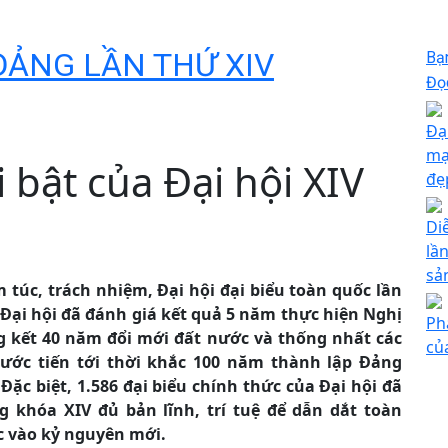
ĐẢNG LẦN THỨ XIV
Bạ
Đọc
Đạ
mạ
bật của Đại hội XIV
đẹ
Di
lầ
sả
 túc, trách nhiệm, Đại hội đại biểu toàn quốc lần
 Đại hội đã đánh giá kết quả 5 năm thực hiện Nghị
Ph
ng kết 40 năm đổi mới đất nước và thống nhất các
củ
nước tiến tới thời khắc 100 năm thành lập Đảng
Đặc biệt, 1.586 đại biểu chính thức của Đại hội đã
khóa XIV đủ bản lĩnh, trí tuệ để dẫn dắt toàn
c vào kỷ nguyên mới.