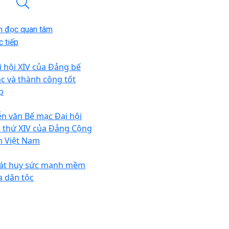
n đọc quan tâm
 tiếp
i hội XIV của Đảng bế
c và thành công tốt
p
ễn văn Bế mạc Đại hội
n thứ XIV của Đảng Cộng
n Việt Nam
át huy sức mạnh mềm
a dân tộc