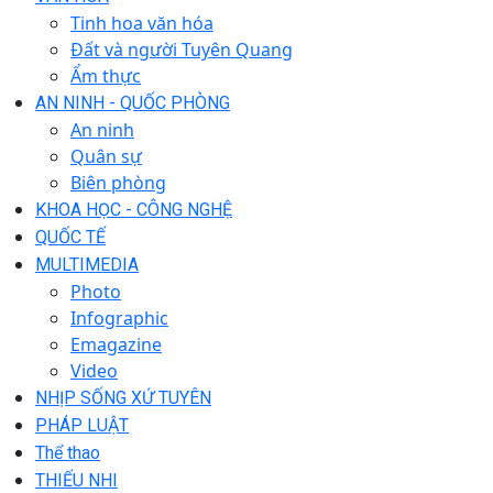
Tinh hoa văn hóa
Đất và người Tuyên Quang
Ẩm thực
AN NINH - QUỐC PHÒNG
An ninh
Quân sự
Biên phòng
KHOA HỌC - CÔNG NGHỆ
QUỐC TẾ
MULTIMEDIA
Photo
Infographic
Emagazine
Video
NHỊP SỐNG XỨ TUYÊN
PHÁP LUẬT
Thể thao
THIẾU NHI