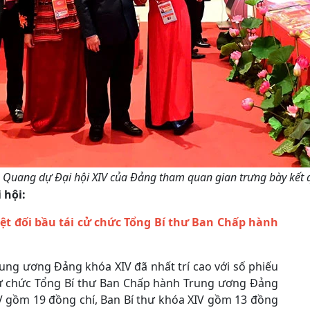
 Quang dự Đại hội XIV của Đảng tham quan gian trưng bày kết qu
 hội:
ệt đối bầu tái cử chức
Tổng Bí thư Ban Chấp hành
rung ương Đảng khóa XIV đã nhất trí cao với số phiếu
 cử chức Tổng Bí thư Ban Chấp hành Trung ương Đảng
IV gồm 19 đồng chí, Ban Bí thư khóa XIV gồm 13 đồng