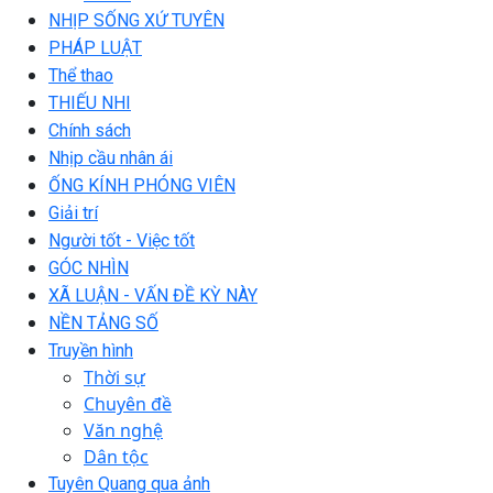
NHỊP SỐNG XỨ TUYÊN
PHÁP LUẬT
Thể thao
THIẾU NHI
Chính sách
Nhịp cầu nhân ái
ỐNG KÍNH PHÓNG VIÊN
Giải trí
Người tốt - Việc tốt
GÓC NHÌN
XÃ LUẬN - VẤN ĐỀ KỲ NÀY
NỀN TẢNG SỐ
Truyền hình
Thời sự
Chuyên đề
Văn nghệ
Dân tộc
Tuyên Quang qua ảnh