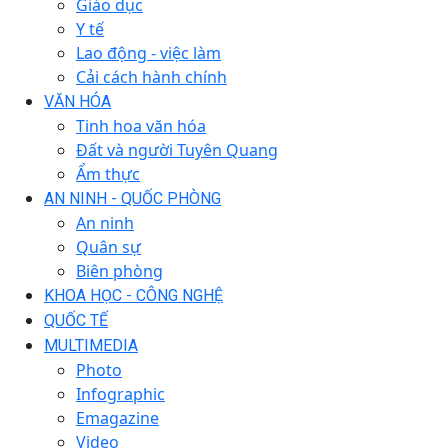
Giáo dục
Y tế
Lao động - việc làm
Cải cách hành chính
VĂN HÓA
Tinh hoa văn hóa
Đất và người Tuyên Quang
Ẩm thực
AN NINH - QUỐC PHÒNG
An ninh
Quân sự
Biên phòng
KHOA HỌC - CÔNG NGHỆ
QUỐC TẾ
MULTIMEDIA
Photo
Infographic
Emagazine
Video