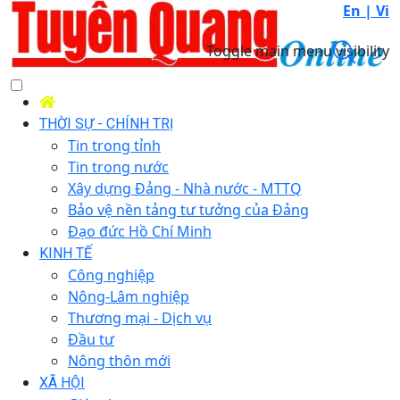
En |
Vi
Toggle main menu visibility
THỜI SỰ - CHÍNH TRỊ
Tin trong tỉnh
Tin trong nước
Xây dựng Đảng - Nhà nước - MTTQ
Bảo vệ nền tảng tư tưởng của Đảng
Đạo đức Hồ Chí Minh
KINH TẾ
Công nghiệp
Nông-Lâm nghiệp
Thương mại - Dịch vụ
Đầu tư
Nông thôn mới
XÃ HỘI