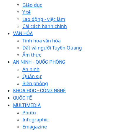
Giáo dục
Y tế
Lao động - việc làm
Cải cách hành chính
VĂN HÓA
Tinh hoa văn hóa
Đất và người Tuyên Quang
Ẩm thực
AN NINH - QUỐC PHÒNG
An ninh
Quân sự
Biên phòng
KHOA HỌC - CÔNG NGHỆ
QUỐC TẾ
MULTIMEDIA
Photo
Infographic
Emagazine