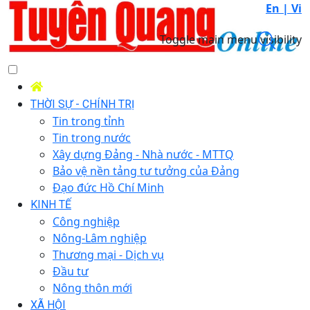
En |
Vi
Toggle main menu visibility
THỜI SỰ - CHÍNH TRỊ
Tin trong tỉnh
Tin trong nước
Xây dựng Đảng - Nhà nước - MTTQ
Bảo vệ nền tảng tư tưởng của Đảng
Đạo đức Hồ Chí Minh
KINH TẾ
Công nghiệp
Nông-Lâm nghiệp
Thương mại - Dịch vụ
Đầu tư
Nông thôn mới
XÃ HỘI