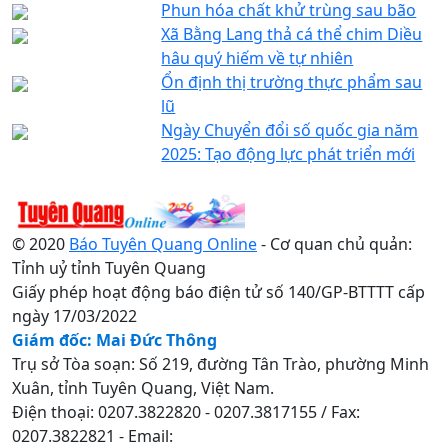
Phun hóa chất khử trùng sau bão
Xã Bằng Lang thả cá thể chim Diều
hâu quý hiếm về tự nhiên
Ổn định thị trường thực phẩm sau
lũ
Ngày Chuyển đổi số quốc gia năm
2025: Tạo động lực phát triển mới
© 2020
Báo Tuyên Quang Online
- Cơ quan chủ quản:
Tỉnh uỷ tỉnh Tuyên Quang
Giấy phép hoạt động báo điện tử số 140/GP-BTTTT cấp
ngày 17/03/2022
Giám đốc: Mai Đức Thông
Trụ sở Tòa soạn: Số 219, đường Tân Trào, phường Minh
Xuân, tỉnh Tuyên Quang, Việt Nam.
Điện thoại: 0207.3822820 - 0207.3817155 / Fax:
0207.3822821 - Email: