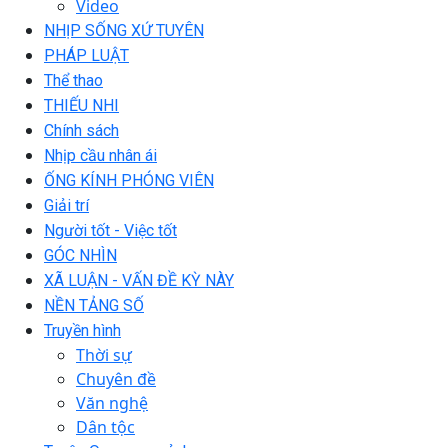
Video
NHỊP SỐNG XỨ TUYÊN
PHÁP LUẬT
Thể thao
THIẾU NHI
Chính sách
Nhịp cầu nhân ái
ỐNG KÍNH PHÓNG VIÊN
Giải trí
Người tốt - Việc tốt
GÓC NHÌN
XÃ LUẬN - VẤN ĐỀ KỲ NÀY
NỀN TẢNG SỐ
Truyền hình
Thời sự
Chuyên đề
Văn nghệ
Dân tộc