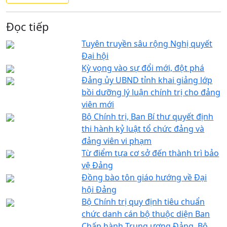
Đọc tiếp
Tuyên truyền sâu rộng Nghị quyết
Đại hội
Kỳ vọng vào sự đổi mới, đột phá
Đảng ủy UBND tỉnh khai giảng lớp
bồi dưỡng lý luận chính trị cho đảng
viên mới
Bộ Chính trị, Ban Bí thư quyết định
thi hành kỷ luật tổ chức đảng và
đảng viên vi phạm
Từ điểm tựa cơ sở đến thành trì bảo
vệ Đảng
Đồng bào tôn giáo hướng về Đại
hội Đảng
Bộ Chính trị quy định tiêu chuẩn
chức danh cán bộ thuộc diện Ban
Chấp hành Trung ương Đảng, Bộ