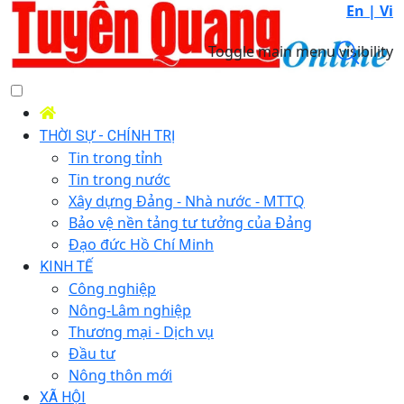
En |
Vi
Toggle main menu visibility
THỜI SỰ - CHÍNH TRỊ
Tin trong tỉnh
Tin trong nước
Xây dựng Đảng - Nhà nước - MTTQ
Bảo vệ nền tảng tư tưởng của Đảng
Đạo đức Hồ Chí Minh
KINH TẾ
Công nghiệp
Nông-Lâm nghiệp
Thương mại - Dịch vụ
Đầu tư
Nông thôn mới
XÃ HỘI