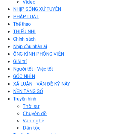
Video
NHỊP SỐNG XỨ TUYÊN
PHÁP LUẬT
Thể thao
THIẾU NHI
Chính sách
Nhịp cầu nhân ái
ỐNG KÍNH PHÓNG VIÊN
Giải trí
Người tốt - Việc tốt
GÓC NHÌN
XÃ LUẬN - VẤN ĐỀ KỲ NÀY
NỀN TẢNG SỐ
Truyền hình
Thời sự
Chuyên đề
Văn nghệ
Dân tộc