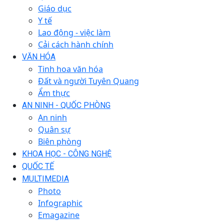
Giáo dục
Y tế
Lao động - việc làm
Cải cách hành chính
VĂN HÓA
Tinh hoa văn hóa
Đất và người Tuyên Quang
Ẩm thực
AN NINH - QUỐC PHÒNG
An ninh
Quân sự
Biên phòng
KHOA HỌC - CÔNG NGHỆ
QUỐC TẾ
MULTIMEDIA
Photo
Infographic
Emagazine