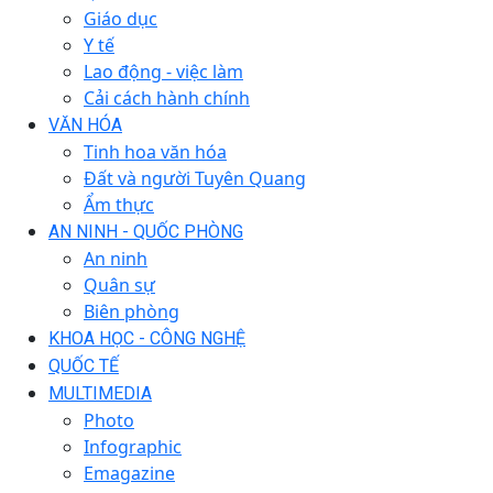
Giáo dục
Y tế
Lao động - việc làm
Cải cách hành chính
VĂN HÓA
Tinh hoa văn hóa
Đất và người Tuyên Quang
Ẩm thực
AN NINH - QUỐC PHÒNG
An ninh
Quân sự
Biên phòng
KHOA HỌC - CÔNG NGHỆ
QUỐC TẾ
MULTIMEDIA
Photo
Infographic
Emagazine