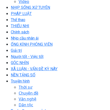
Video
NHỊP SỐNG XỨ TUYÊN
PHÁP LUẬT
Thể thao
THIẾU NHI
Chính sách
Nhịp cầu nhân ái
ỐNG KÍNH PHÓNG VIÊN
Giải trí
Người tốt - Việc tốt
GÓC NHÌN
XÃ LUẬN - VẤN ĐỀ KỲ NÀY
NỀN TẢNG SỐ
Truyền hình
Thời sự
Chuyên đề
Văn nghệ
Dân tộc