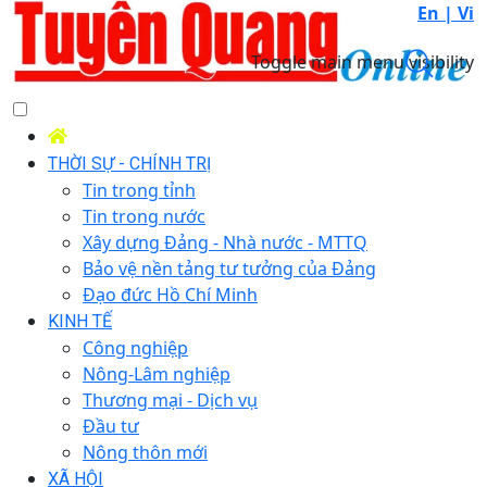
En |
Vi
Toggle main menu visibility
THỜI SỰ - CHÍNH TRỊ
Tin trong tỉnh
Tin trong nước
Xây dựng Đảng - Nhà nước - MTTQ
Bảo vệ nền tảng tư tưởng của Đảng
Đạo đức Hồ Chí Minh
KINH TẾ
Công nghiệp
Nông-Lâm nghiệp
Thương mại - Dịch vụ
Đầu tư
Nông thôn mới
XÃ HỘI