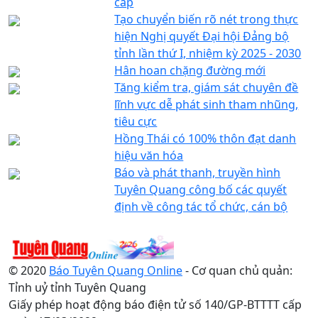
cấp
Tạo chuyển biến rõ nét trong thực
hiện Nghị quyết Đại hội Đảng bộ
tỉnh lần thứ I, nhiệm kỳ 2025 - 2030
Hân hoan chặng đường mới
Tăng kiểm tra, giám sát chuyên đề
lĩnh vực dễ phát sinh tham nhũng,
tiêu cực
Hồng Thái có 100% thôn đạt danh
hiệu văn hóa
Báo và phát thanh, truyền hình
Tuyên Quang công bố các quyết
định về công tác tổ chức, cán bộ
© 2020
Báo Tuyên Quang Online
- Cơ quan chủ quản:
Tỉnh uỷ tỉnh Tuyên Quang
Giấy phép hoạt động báo điện tử số 140/GP-BTTTT cấp