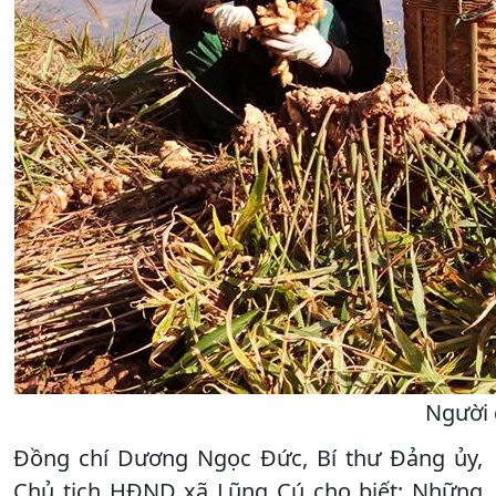
Người 
Đồng chí Dương Ngọc Đức, Bí thư Đảng ủy,
Chủ tịch HĐND xã Lũng Cú cho biết: Những