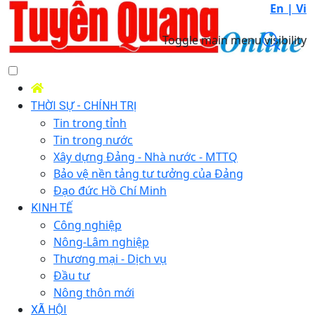
En |
Vi
Toggle main menu visibility
THỜI SỰ - CHÍNH TRỊ
Tin trong tỉnh
Tin trong nước
Xây dựng Đảng - Nhà nước - MTTQ
Bảo vệ nền tảng tư tưởng của Đảng
Đạo đức Hồ Chí Minh
KINH TẾ
Công nghiệp
Nông-Lâm nghiệp
Thương mại - Dịch vụ
Đầu tư
Nông thôn mới
XÃ HỘI