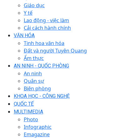
Giáo dục
Y tế
Lao động - việc làm
Cải cách hành chính
VĂN HÓA
Tinh hoa văn hóa
Đất và người Tuyên Quang
Ẩm thực
AN NINH - QUỐC PHÒNG
An ninh
Quân sự
Biên phòng
KHOA HỌC - CÔNG NGHỆ
QUỐC TẾ
MULTIMEDIA
Photo
Infographic
Emagazine