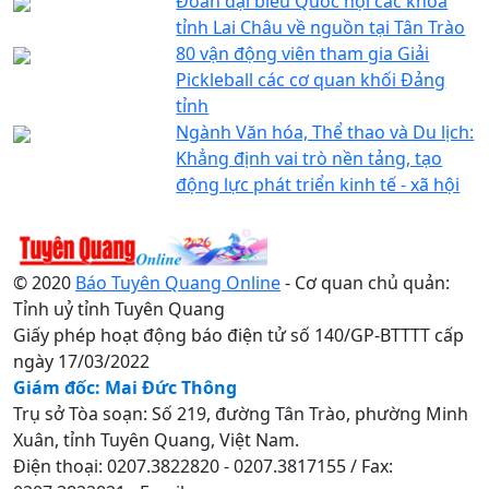
Đoàn đại biểu Quốc hội các khóa
tỉnh Lai Châu về nguồn tại Tân Trào
80 vận động viên tham gia Giải
Pickleball các cơ quan khối Đảng
tỉnh
Ngành Văn hóa, Thể thao và Du lịch:
Khẳng định vai trò nền tảng, tạo
động lực phát triển kinh tế - xã hội
© 2020
Báo Tuyên Quang Online
- Cơ quan chủ quản:
Tỉnh uỷ tỉnh Tuyên Quang
Giấy phép hoạt động báo điện tử số 140/GP-BTTTT cấp
ngày 17/03/2022
Giám đốc: Mai Đức Thông
Trụ sở Tòa soạn: Số 219, đường Tân Trào, phường Minh
Xuân, tỉnh Tuyên Quang, Việt Nam.
Điện thoại: 0207.3822820 - 0207.3817155 / Fax: