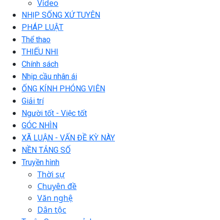
Video
NHỊP SỐNG XỨ TUYÊN
PHÁP LUẬT
Thể thao
THIẾU NHI
Chính sách
Nhịp cầu nhân ái
ỐNG KÍNH PHÓNG VIÊN
Giải trí
Người tốt - Việc tốt
GÓC NHÌN
XÃ LUẬN - VẤN ĐỀ KỲ NÀY
NỀN TẢNG SỐ
Truyền hình
Thời sự
Chuyên đề
Văn nghệ
Dân tộc