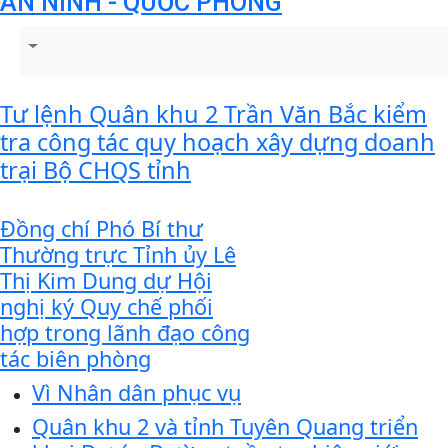
AN NINH - QUỐC PHÒNG
Tư lệnh Quân khu 2 Trần Văn Bắc kiểm
tra công tác quy hoạch xây dựng doanh
trại Bộ CHQS tỉnh
Đồng chí Phó Bí thư
Thường trực Tỉnh ủy Lê
Thị Kim Dung dự Hội
nghị ký Quy chế phối
hợp trong lãnh đạo công
tác biên phòng
Vì Nhân dân phục vụ
Quân khu 2 và tỉnh Tuyên Quang triển