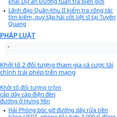
khai Dự án Đường tuần tra biên giới
Lãnh đạo Quân khu II kiểm tra công tác
tìm kiếm, quy tập hài cốt liệt sĩ tại Tuyên
Quang
PHÁP LUẬT
Khởi tố 2 đối tượng tham gia cá cược tài
chính trái phép trên mạng
Khởi tố đối tượng trộm
cắp dây cáp điện đèn
đường ở Hưng Yên
Hải Phòng bóc gỡ đường dây rửa tiền
bằng USDT, phong tỏa hơn 3.000 tỉ đồng