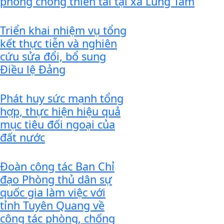
phòng chống thiên tai tại xã Lùng Tám
Triển khai nhiệm vụ tổng
kết thực tiễn và nghiên
cứu sửa đổi, bổ sung
Điều lệ Đảng
Phát huy sức mạnh tổng
hợp, thực hiện hiệu quả
mục tiêu đối ngoại của
đất nước
Đoàn công tác Ban Chỉ
đạo Phòng thủ dân sự
quốc gia làm việc với
tỉnh Tuyên Quang về
công tác phòng, chống