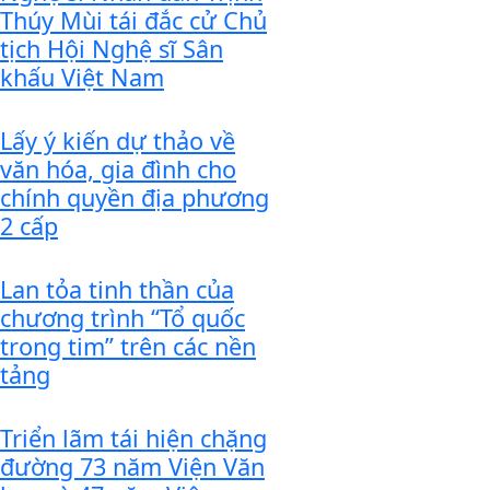
Thúy Mùi tái đắc cử Chủ
tịch Hội Nghệ sĩ Sân
khấu Việt Nam
Lấy ý kiến dự thảo về
văn hóa, gia đình cho
chính quyền địa phương
2 cấp
Lan tỏa tinh thần của
chương trình “Tổ quốc
trong tim” trên các nền
tảng
Triển lãm tái hiện chặng
đường 73 năm Viện Văn