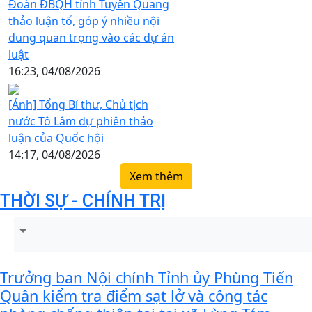
Đoàn ĐBQH tỉnh Tuyên Quang
thảo luận tổ, góp ý nhiều nội
dung quan trọng vào các dự án
luật
16:23, 04/08/2026
[Ảnh] Tổng Bí thư, Chủ tịch
nước Tô Lâm dự phiên thảo
luận của Quốc hội
14:17, 04/08/2026
Xem thêm
THỜI SỰ - CHÍNH TRỊ
Trưởng ban Nội chính Tỉnh ủy Phùng Tiến
Quân kiểm tra điểm sạt lở và công tác