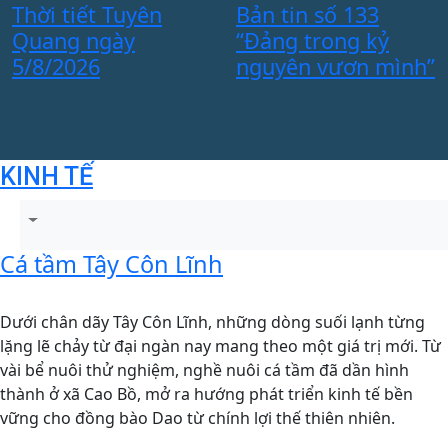
t
Thời tiết Tuyên
Bản tin số 133
Quang ngày
“Đảng trong kỷ
C
5/8/2026
nguyên vươn mình”
s
c
KINH TẾ
Cá tầm Tây Côn Lĩnh
Dưới chân dãy Tây Côn Lĩnh, những dòng suối lạnh từng
lặng lẽ chảy từ đại ngàn nay mang theo một giá trị mới. Từ
vài bể nuôi thử nghiệm, nghề nuôi cá tầm đã dần hình
thành ở xã Cao Bồ, mở ra hướng phát triển kinh tế bền
vững cho đồng bào Dao từ chính lợi thế thiên nhiên.