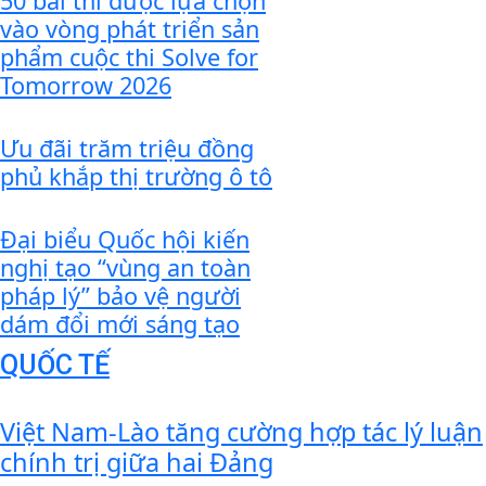
50 bài thi được lựa chọn
vào vòng phát triển sản
phẩm cuộc thi Solve for
Tomorrow 2026
Ưu đãi trăm triệu đồng
phủ khắp thị trường ô tô
Đại biểu Quốc hội kiến
nghị tạo “vùng an toàn
pháp lý” bảo vệ người
dám đổi mới sáng tạo
QUỐC TẾ
Việt Nam-Lào tăng cường hợp tác lý luận
chính trị giữa hai Đảng