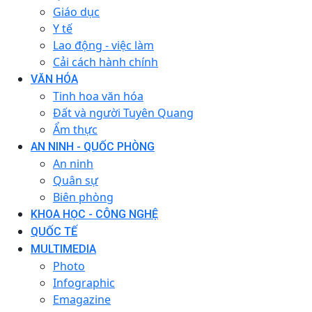
Giáo dục
Y tế
Lao động - việc làm
Cải cách hành chính
VĂN HÓA
Tinh hoa văn hóa
Đất và người Tuyên Quang
Ẩm thực
AN NINH - QUỐC PHÒNG
An ninh
Quân sự
Biên phòng
KHOA HỌC - CÔNG NGHỆ
QUỐC TẾ
MULTIMEDIA
Photo
Infographic
Emagazine