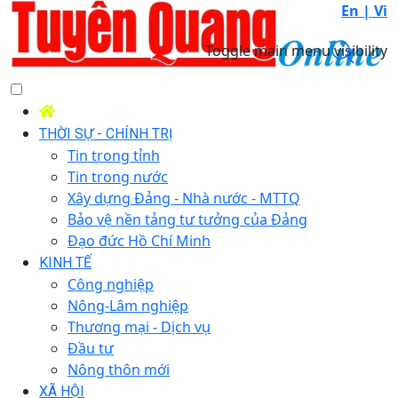
En |
Vi
Toggle main menu visibility
THỜI SỰ - CHÍNH TRỊ
Tin trong tỉnh
Tin trong nước
Xây dựng Đảng - Nhà nước - MTTQ
Bảo vệ nền tảng tư tưởng của Đảng
Đạo đức Hồ Chí Minh
KINH TẾ
Công nghiệp
Nông-Lâm nghiệp
Thương mại - Dịch vụ
Đầu tư
Nông thôn mới
XÃ HỘI