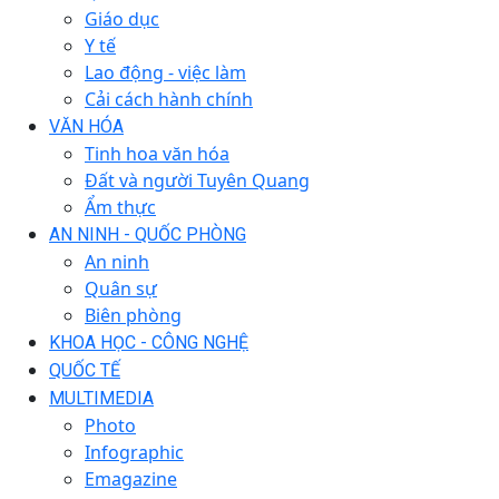
Giáo dục
Y tế
Lao động - việc làm
Cải cách hành chính
VĂN HÓA
Tinh hoa văn hóa
Đất và người Tuyên Quang
Ẩm thực
AN NINH - QUỐC PHÒNG
An ninh
Quân sự
Biên phòng
KHOA HỌC - CÔNG NGHỆ
QUỐC TẾ
MULTIMEDIA
Photo
Infographic
Emagazine