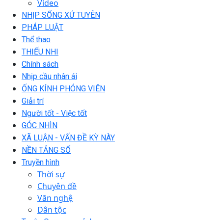
Video
NHỊP SỐNG XỨ TUYÊN
PHÁP LUẬT
Thể thao
THIẾU NHI
Chính sách
Nhịp cầu nhân ái
ỐNG KÍNH PHÓNG VIÊN
Giải trí
Người tốt - Việc tốt
GÓC NHÌN
XÃ LUẬN - VẤN ĐỀ KỲ NÀY
NỀN TẢNG SỐ
Truyền hình
Thời sự
Chuyên đề
Văn nghệ
Dân tộc