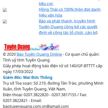
tiêu cực
Hồng Thái có 100% thôn đạt danh
hiệu văn hóa
Báo và phát thanh, truyền hình
Tuyên Quang công bố các quyết
định về công tác tổ chức, cán bộ
© 2020
Báo Tuyên Quang Online
- Cơ quan chủ quản:
Tỉnh uỷ tỉnh Tuyên Quang
Giấy phép hoạt động báo điện tử số 140/GP-BTTTT cấp
ngày 17/03/2022
Giám đốc: Mai Đức Thông
Trụ sở Tòa soạn: Số 219, đường Tân Trào, phường Minh
Xuân, tỉnh Tuyên Quang, Việt Nam.
Điện thoại: 0207.3822820 - 0207.3817155 / Fax:
0207.3822821 - Email:
baotuyenquang.com.vn@gmail.com