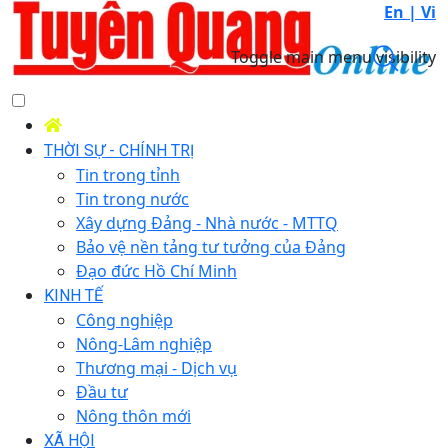
En |
Vi
Toggle main menu visibility
THỜI SỰ - CHÍNH TRỊ
Tin trong tỉnh
Tin trong nước
Xây dựng Đảng - Nhà nước - MTTQ
Bảo vệ nền tảng tư tưởng của Đảng
Đạo đức Hồ Chí Minh
KINH TẾ
Công nghiệp
Nông-Lâm nghiệp
Thương mại - Dịch vụ
Đầu tư
Nông thôn mới
XÃ HỘI