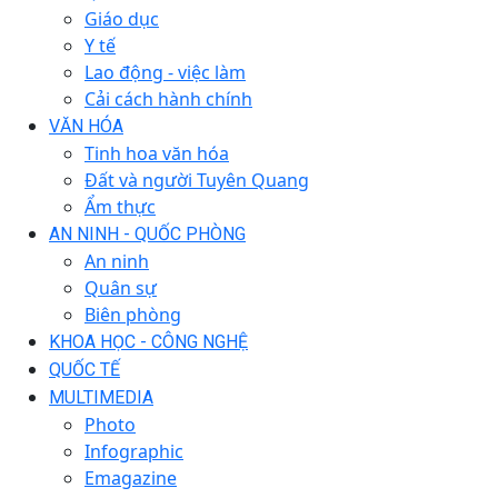
Giáo dục
Y tế
Lao động - việc làm
Cải cách hành chính
VĂN HÓA
Tinh hoa văn hóa
Đất và người Tuyên Quang
Ẩm thực
AN NINH - QUỐC PHÒNG
An ninh
Quân sự
Biên phòng
KHOA HỌC - CÔNG NGHỆ
QUỐC TẾ
MULTIMEDIA
Photo
Infographic
Emagazine