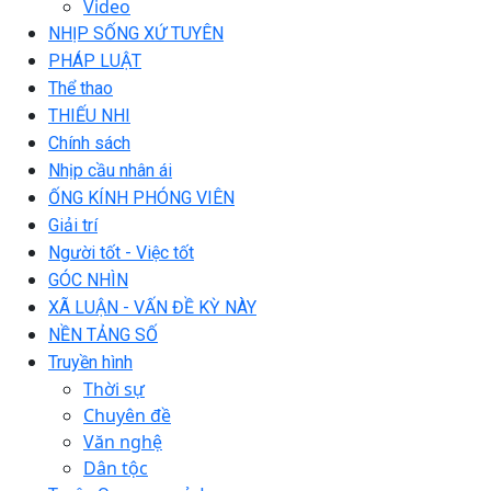
Video
NHỊP SỐNG XỨ TUYÊN
PHÁP LUẬT
Thể thao
THIẾU NHI
Chính sách
Nhịp cầu nhân ái
ỐNG KÍNH PHÓNG VIÊN
Giải trí
Người tốt - Việc tốt
GÓC NHÌN
XÃ LUẬN - VẤN ĐỀ KỲ NÀY
NỀN TẢNG SỐ
Truyền hình
Thời sự
Chuyên đề
Văn nghệ
Dân tộc