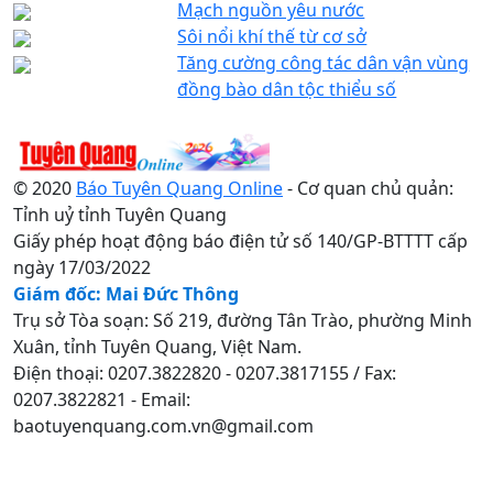
Mạch nguồn yêu nước
Sôi nổi khí thế từ cơ sở
Tăng cường công tác dân vận vùng
đồng bào dân tộc thiểu số
© 2020
Báo Tuyên Quang Online
- Cơ quan chủ quản:
Tỉnh uỷ tỉnh Tuyên Quang
Giấy phép hoạt động báo điện tử số 140/GP-BTTTT cấp
ngày 17/03/2022
Giám đốc: Mai Đức Thông
Trụ sở Tòa soạn: Số 219, đường Tân Trào, phường Minh
Xuân, tỉnh Tuyên Quang, Việt Nam.
Điện thoại: 0207.3822820 - 0207.3817155 / Fax:
0207.3822821 - Email:
baotuyenquang.com.vn@gmail.com