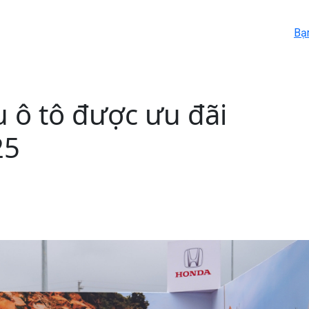
Bạ
 ô tô được ưu đãi
25