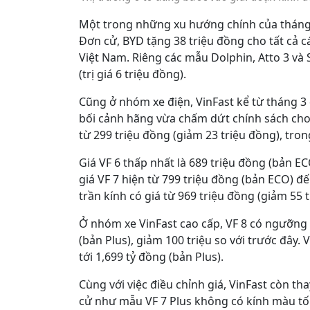
Một trong những xu hướng chính của tháng 
Đơn cử, BYD tặng 38 triệu đồng
cho tất cả 
Việt Nam. Riêng các mẫu Dolphin, Atto 3 và
(trị giá 6 triệu đồng).
Cũng ở nhóm xe điện, VinFast kể từ tháng 3
bối cảnh hãng vừa chấm dứt chính sách cho t
từ 299 triệu đồng (giảm 23 triệu đồng), trong
Giá VF 6 thấp nhất là 689 triệu đồng (bản ECO
giá VF 7 hiện từ 799 triệu đồng (bản ECO) đế
trần kính có giá từ 969 triệu đồng (giảm 55 t
Ở nhóm xe VinFast cao cấp, VF 8 có ngưỡng g
(bản Plus), giảm 100 triệu so với trước đây.
tới 1,699 tỷ đồng (bản Plus).
Cùng với việc điều chỉnh giá, VinFast còn th
cử như mẫu VF 7 Plus không có kính màu tối