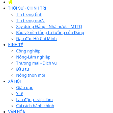
THỜI SỰ - CHÍNH TRỊ
Tin trong tỉnh
Tin trong nước
Xây dựng Đảng - Nhà nước - MTTQ
Bảo vệ nền tảng tư tưởng của Đảng
Đạo đức Hồ Chí Minh
KINH TẾ
Công nghiệp
Nông-Lâm nghiệp
Thương mại - Dịch vụ
Đầu tư
Nông thôn mới
XÃ HỘI
Giáo dục
Y tế
Lao động - việc làm
Cải cách hành chính
VĂN HÓA