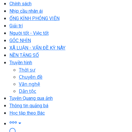
Chính sách
Nhịp cầu nhân ái
ỐNG KÍNH PHÓNG VIÊN
Giải trí
Người tốt - Việc tốt
GÓC NHÌN
XÃ LUẬN - VẤN ĐỀ KỲ NÀY
NỀN TẢNG SỐ
Truyền hình
Thời sự
Chuyên đề
Văn nghệ
Dân tộc
Tuyên Quang qua ảnh
Thông tin quảng bá
Học tập theo Bác