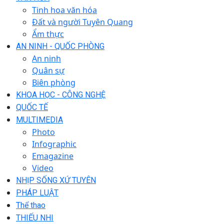
Tinh hoa văn hóa
Đất và người Tuyên Quang
Ẩm thực
AN NINH - QUỐC PHÒNG
An ninh
Quân sự
Biên phòng
KHOA HỌC - CÔNG NGHỆ
QUỐC TẾ
MULTIMEDIA
Photo
Infographic
Emagazine
Video
NHỊP SỐNG XỨ TUYÊN
PHÁP LUẬT
Thể thao
THIẾU NHI