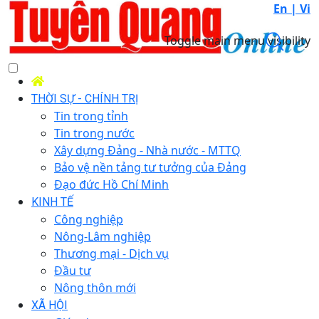
En |
Vi
Toggle main menu visibility
THỜI SỰ - CHÍNH TRỊ
Tin trong tỉnh
Tin trong nước
Xây dựng Đảng - Nhà nước - MTTQ
Bảo vệ nền tảng tư tưởng của Đảng
Đạo đức Hồ Chí Minh
KINH TẾ
Công nghiệp
Nông-Lâm nghiệp
Thương mại - Dịch vụ
Đầu tư
Nông thôn mới
XÃ HỘI