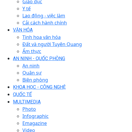
Giáo dục
Y tế
Lao động - việc làm
Cải cách hành chính
VĂN HÓA
Tinh hoa văn hóa
Đất và người Tuyên Quang
Ẩm thực
AN NINH - QUỐC PHÒNG
An ninh
Quân sự
Biên phòng
KHOA HỌC - CÔNG NGHỆ
QUỐC TẾ
MULTIMEDIA
Photo
Infographic
Emagazine
Video