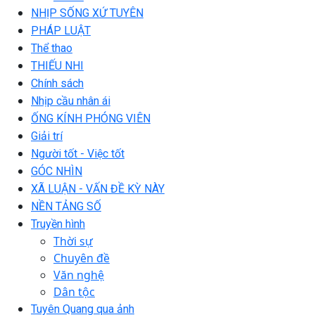
NHỊP SỐNG XỨ TUYÊN
PHÁP LUẬT
Thể thao
THIẾU NHI
Chính sách
Nhịp cầu nhân ái
ỐNG KÍNH PHÓNG VIÊN
Giải trí
Người tốt - Việc tốt
GÓC NHÌN
XÃ LUẬN - VẤN ĐỀ KỲ NÀY
NỀN TẢNG SỐ
Truyền hình
Thời sự
Chuyên đề
Văn nghệ
Dân tộc
Tuyên Quang qua ảnh