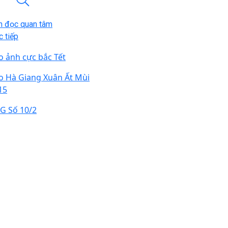
n đọc quan tâm
 tiếp
o ảnh cực bắc Tết
o Hà Giang Xuân Ất Mùi
15
G Số 10/2