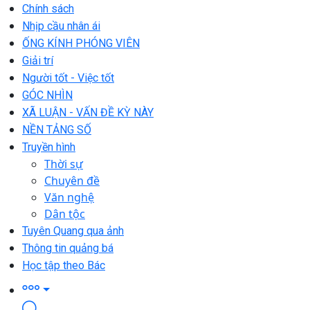
Chính sách
Nhịp cầu nhân ái
ỐNG KÍNH PHÓNG VIÊN
Giải trí
Người tốt - Việc tốt
GÓC NHÌN
XÃ LUẬN - VẤN ĐỀ KỲ NÀY
NỀN TẢNG SỐ
Truyền hình
Thời sự
Chuyên đề
Văn nghệ
Dân tộc
Tuyên Quang qua ảnh
Thông tin quảng bá
Học tập theo Bác