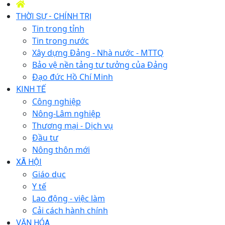
THỜI SỰ - CHÍNH TRỊ
Tin trong tỉnh
Tin trong nước
Xây dựng Đảng - Nhà nước - MTTQ
Bảo vệ nền tảng tư tưởng của Đảng
Đạo đức Hồ Chí Minh
KINH TẾ
Công nghiệp
Nông-Lâm nghiệp
Thương mại - Dịch vụ
Đầu tư
Nông thôn mới
XÃ HỘI
Giáo dục
Y tế
Lao động - việc làm
Cải cách hành chính
VĂN HÓA