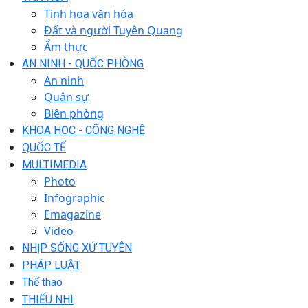
Tinh hoa văn hóa
Đất và người Tuyên Quang
Ẩm thực
AN NINH - QUỐC PHÒNG
An ninh
Quân sự
Biên phòng
KHOA HỌC - CÔNG NGHỆ
QUỐC TẾ
MULTIMEDIA
Photo
Infographic
Emagazine
Video
NHỊP SỐNG XỨ TUYÊN
PHÁP LUẬT
Thể thao
THIẾU NHI