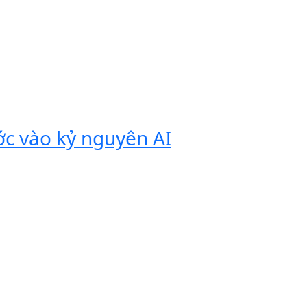
ớc vào kỷ nguyên AI
Vivobook
tính di 