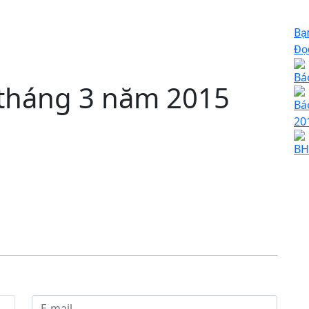
Bạ
Đọc
Bá
 tháng 3 năm 2015
Bá
20
BH