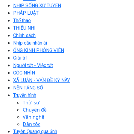
NHỊP SỐNG XỨ TUYÊN
PHÁP LUẬT
Thể thao
THIẾU NHI
Chính sách
Nhịp cầu nhân ái
ỐNG KÍNH PHÓNG VIÊN
Giải trí
Người tốt - Việc tốt
GÓC NHÌN
XÃ LUẬN - VẤN ĐỀ KỲ NÀY
NỀN TẢNG SỐ
Truyền hình
Thời sự
Chuyên đề
Văn nghệ
Dân tộc
Tuyên Quang qua ảnh