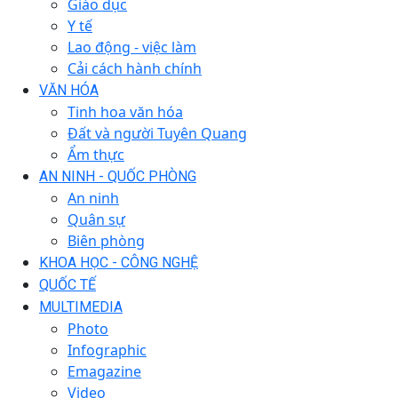
Giáo dục
Y tế
Lao động - việc làm
Cải cách hành chính
VĂN HÓA
Tinh hoa văn hóa
Đất và người Tuyên Quang
Ẩm thực
AN NINH - QUỐC PHÒNG
An ninh
Quân sự
Biên phòng
KHOA HỌC - CÔNG NGHỆ
QUỐC TẾ
MULTIMEDIA
Photo
Infographic
Emagazine
Video