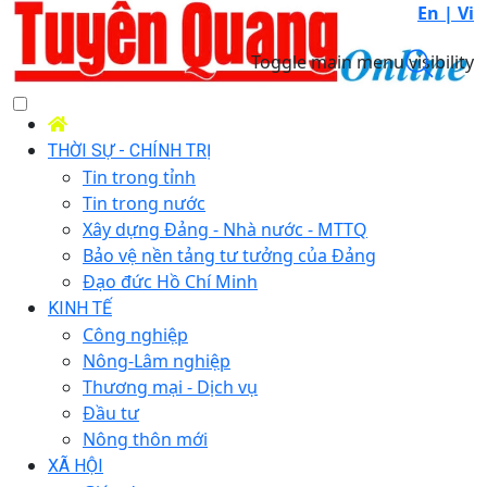
En |
Vi
Toggle main menu visibility
THỜI SỰ - CHÍNH TRỊ
Tin trong tỉnh
Tin trong nước
Xây dựng Đảng - Nhà nước - MTTQ
Bảo vệ nền tảng tư tưởng của Đảng
Đạo đức Hồ Chí Minh
KINH TẾ
Công nghiệp
Nông-Lâm nghiệp
Thương mại - Dịch vụ
Đầu tư
Nông thôn mới
XÃ HỘI