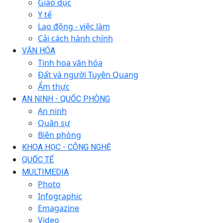
Giáo dục
Y tế
Lao động - việc làm
Cải cách hành chính
VĂN HÓA
Tinh hoa văn hóa
Đất và người Tuyên Quang
Ẩm thực
AN NINH - QUỐC PHÒNG
An ninh
Quân sự
Biên phòng
KHOA HỌC - CÔNG NGHỆ
QUỐC TẾ
MULTIMEDIA
Photo
Infographic
Emagazine
Video