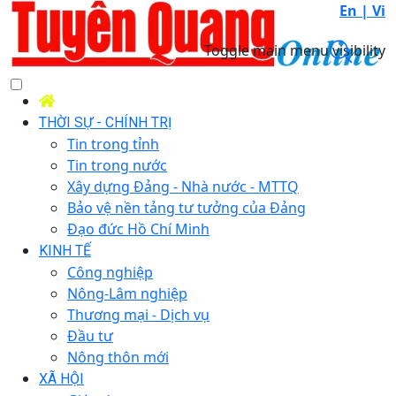
En |
Vi
Toggle main menu visibility
THỜI SỰ - CHÍNH TRỊ
Tin trong tỉnh
Tin trong nước
Xây dựng Đảng - Nhà nước - MTTQ
Bảo vệ nền tảng tư tưởng của Đảng
Đạo đức Hồ Chí Minh
KINH TẾ
Công nghiệp
Nông-Lâm nghiệp
Thương mại - Dịch vụ
Đầu tư
Nông thôn mới
XÃ HỘI