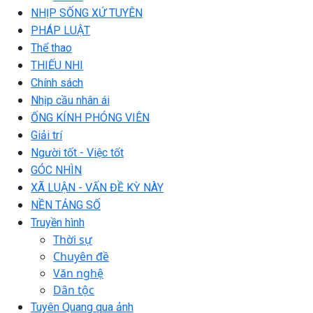
NHỊP SỐNG XỨ TUYÊN
PHÁP LUẬT
Thể thao
THIẾU NHI
Chính sách
Nhịp cầu nhân ái
ỐNG KÍNH PHÓNG VIÊN
Giải trí
Người tốt - Việc tốt
GÓC NHÌN
XÃ LUẬN - VẤN ĐỀ KỲ NÀY
NỀN TẢNG SỐ
Truyền hình
Thời sự
Chuyên đề
Văn nghệ
Dân tộc
Tuyên Quang qua ảnh