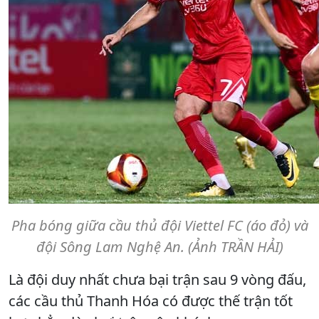
Pha bóng giữa cầu thủ đội Viettel FC (áo đỏ) và
đội Sông Lam Nghệ An. (Ảnh TRẦN HẢI)
Là đội duy nhất chưa bại trận sau 9 vòng đấu,
các cầu thủ Thanh Hóa có được thế trận tốt