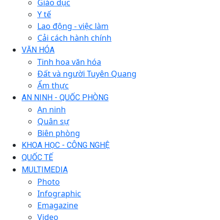
Giáo dục
Y tế
Lao động - việc làm
Cải cách hành chính
VĂN HÓA
Tinh hoa văn hóa
Đất và người Tuyên Quang
Ẩm thực
AN NINH - QUỐC PHÒNG
An ninh
Quân sự
Biên phòng
KHOA HỌC - CÔNG NGHỆ
QUỐC TẾ
MULTIMEDIA
Photo
Infographic
Emagazine
Video