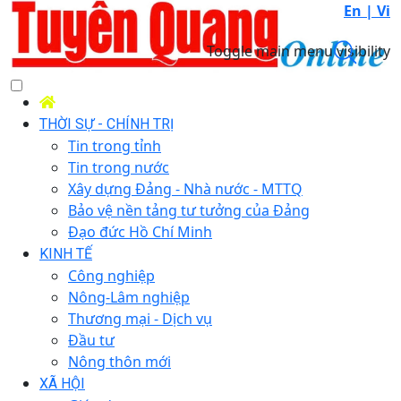
En |
Vi
Toggle main menu visibility
THỜI SỰ - CHÍNH TRỊ
Tin trong tỉnh
Tin trong nước
Xây dựng Đảng - Nhà nước - MTTQ
Bảo vệ nền tảng tư tưởng của Đảng
Đạo đức Hồ Chí Minh
KINH TẾ
Công nghiệp
Nông-Lâm nghiệp
Thương mại - Dịch vụ
Đầu tư
Nông thôn mới
XÃ HỘI