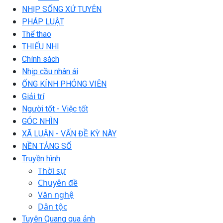
NHỊP SỐNG XỨ TUYÊN
PHÁP LUẬT
Thể thao
THIẾU NHI
Chính sách
Nhịp cầu nhân ái
ỐNG KÍNH PHÓNG VIÊN
Giải trí
Người tốt - Việc tốt
GÓC NHÌN
XÃ LUẬN - VẤN ĐỀ KỲ NÀY
NỀN TẢNG SỐ
Truyền hình
Thời sự
Chuyên đề
Văn nghệ
Dân tộc
Tuyên Quang qua ảnh