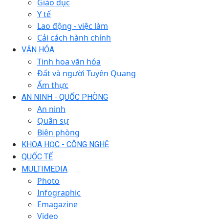
Giáo dục
Y tế
Lao động - việc làm
Cải cách hành chính
VĂN HÓA
Tinh hoa văn hóa
Đất và người Tuyên Quang
Ẩm thực
AN NINH - QUỐC PHÒNG
An ninh
Quân sự
Biên phòng
KHOA HỌC - CÔNG NGHỆ
QUỐC TẾ
MULTIMEDIA
Photo
Infographic
Emagazine
Video