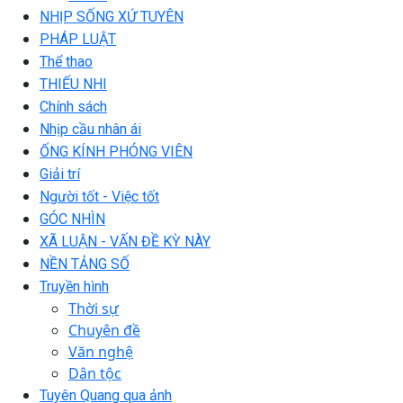
NHỊP SỐNG XỨ TUYÊN
PHÁP LUẬT
Thể thao
THIẾU NHI
Chính sách
Nhịp cầu nhân ái
ỐNG KÍNH PHÓNG VIÊN
Giải trí
Người tốt - Việc tốt
GÓC NHÌN
XÃ LUẬN - VẤN ĐỀ KỲ NÀY
NỀN TẢNG SỐ
Truyền hình
Thời sự
Chuyên đề
Văn nghệ
Dân tộc
Tuyên Quang qua ảnh