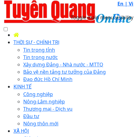
En |
Vi
Toggle main menu visibility
THỜI SỰ - CHÍNH TRỊ
Tin trong tỉnh
Tin trong nước
Xây dựng Đảng - Nhà nước - MTTQ
Bảo vệ nền tảng tư tưởng của Đảng
Đạo đức Hồ Chí Minh
KINH TẾ
Công nghiệp
Nông-Lâm nghiệp
Thương mại - Dịch vụ
Đầu tư
Nông thôn mới
XÃ HỘI