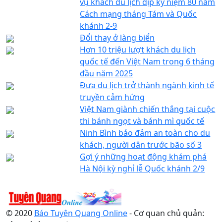
vụ khách du lịch dịp kỷ niệm 80 năm
Cách mạng tháng Tám và Quốc
khánh 2-9
Đổi thay ở làng biển
Hơn 10 triệu lượt khách du lịch
quốc tế đến Việt Nam trong 6 tháng
đầu năm 2025
Đưa du lịch trở thành ngành kinh tế
truyền cảm hứng
Việt Nam giành chiến thắng tại cuộc
thi bánh ngọt và bánh mì quốc tế
Ninh Bình bảo đảm an toàn cho du
khách, người dân trước bão số 3
Gợi ý những hoạt động khám phá
Hà Nội kỳ nghỉ lễ Quốc khánh 2/9
© 2020
Báo Tuyên Quang Online
- Cơ quan chủ quản: