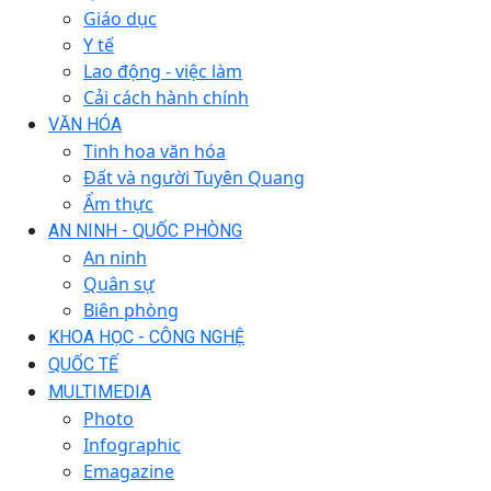
Giáo dục
Y tế
Lao động - việc làm
Cải cách hành chính
VĂN HÓA
Tinh hoa văn hóa
Đất và người Tuyên Quang
Ẩm thực
AN NINH - QUỐC PHÒNG
An ninh
Quân sự
Biên phòng
KHOA HỌC - CÔNG NGHỆ
QUỐC TẾ
MULTIMEDIA
Photo
Infographic
Emagazine