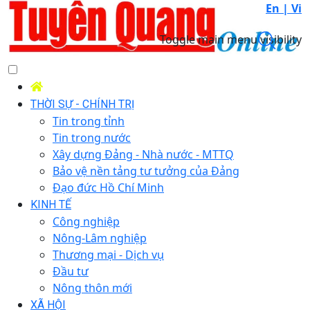
En |
Vi
Toggle main menu visibility
THỜI SỰ - CHÍNH TRỊ
Tin trong tỉnh
Tin trong nước
Xây dựng Đảng - Nhà nước - MTTQ
Bảo vệ nền tảng tư tưởng của Đảng
Đạo đức Hồ Chí Minh
KINH TẾ
Công nghiệp
Nông-Lâm nghiệp
Thương mại - Dịch vụ
Đầu tư
Nông thôn mới
XÃ HỘI