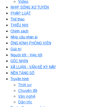
Video
NHỊP SỐNG XỨ TUYÊN
PHÁP LUẬT
Thể thao
THIẾU NHI
Chính sách
Nhịp cầu nhân ái
ỐNG KÍNH PHÓNG VIÊN
Giải trí
Người tốt - Việc tốt
GÓC NHÌN
XÃ LUẬN - VẤN ĐỀ KỲ NÀY
NỀN TẢNG SỐ
Truyền hình
Thời sự
Chuyên đề
Văn nghệ
Dân tộc