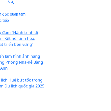
n đọc quan tâm
 tiếp
ạ đàm “Hành trình di
 - Kết nối tinh hoa,
át triển bền vững”
iển lãm hình ảnh hang
ng Phong Nha-Kẻ Bàng
i Anh
 lịch Huế bứt tốc trong
m Du lịch quốc gia 2025