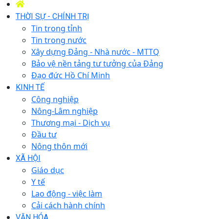
THỜI SỰ - CHÍNH TRỊ
Tin trong tỉnh
Tin trong nước
Xây dựng Đảng - Nhà nước - MTTQ
Bảo vệ nền tảng tư tưởng của Đảng
Đạo đức Hồ Chí Minh
KINH TẾ
Công nghiệp
Nông-Lâm nghiệp
Thương mại - Dịch vụ
Đầu tư
Nông thôn mới
XÃ HỘI
Giáo dục
Y tế
Lao động - việc làm
Cải cách hành chính
VĂN HÓA