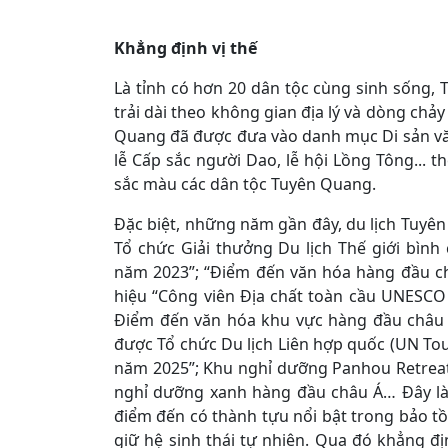
Khẳng định vị thế
Là tỉnh có hơn 20 dân tộc cùng sinh sống,
trải dài theo không gian địa lý và dòng chảy
Quang đã được đưa vào danh mục Di sản văn 
lễ Cấp sắc người Dao, lễ hội Lồng Tông... 
sắc màu các dân tộc Tuyên Quang.
Đặc biệt, những năm gần đây, du lịch Tuyên
Tổ chức Giải thưởng Du lịch Thế giới bình
năm 2023”; “Điểm đến văn hóa hàng đầu c
hiệu “Công viên Địa chất toàn cầu UNESC
Điểm đến văn hóa khu vực hàng đầu châu Á
được Tổ chức Du lịch Liên hợp quốc (UN Tour
năm 2025”; Khu nghỉ dưỡng Panhou Retrea
nghỉ dưỡng xanh hàng đầu châu Á… Đây là
điểm đến có thành tựu nổi bật trong bảo tồn
giữ hệ sinh thái tự nhiên. Qua đó khẳng đ