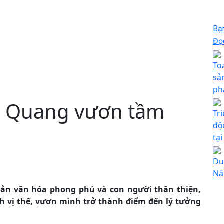
Bạ
Đọc
To
sản
ph
n Quang vươn tầm
Tr
độ
tạ
Du
Nă
 sản văn hóa phong phú và con người thân thiện,
 vị thế, vươn mình trở thành điểm đến lý tưởng