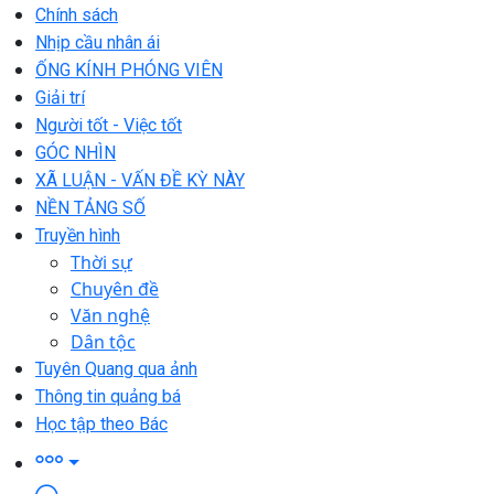
Chính sách
Nhịp cầu nhân ái
ỐNG KÍNH PHÓNG VIÊN
Giải trí
Người tốt - Việc tốt
GÓC NHÌN
XÃ LUẬN - VẤN ĐỀ KỲ NÀY
NỀN TẢNG SỐ
Truyền hình
Thời sự
Chuyên đề
Văn nghệ
Dân tộc
Tuyên Quang qua ảnh
Thông tin quảng bá
Học tập theo Bác