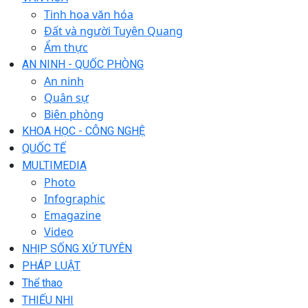
Tinh hoa văn hóa
Đất và người Tuyên Quang
Ẩm thực
AN NINH - QUỐC PHÒNG
An ninh
Quân sự
Biên phòng
KHOA HỌC - CÔNG NGHỆ
QUỐC TẾ
MULTIMEDIA
Photo
Infographic
Emagazine
Video
NHỊP SỐNG XỨ TUYÊN
PHÁP LUẬT
Thể thao
THIẾU NHI