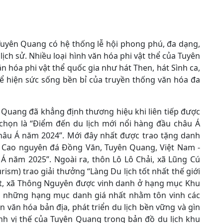
 Tuyên Quang có hệ thống lễ hội phong phú, đa dạng,
 lịch sử. Nhiều loại hình văn hóa phi vật thể của Tuyên
hóa phi vật thể quốc gia như hát Then, hát Sình ca,
thể hiện sức sống bền bỉ của truyền thống văn hóa đa
 Quang đã khẳng định thương hiệu khi liên tiếp được
 chọn là “Điểm đến du lịch mới nổi hàng đầu châu Á
hâu Á năm 2024”. Mới đây nhất được trao tặng danh
O Cao nguyên đá Đồng Văn, Tuyên Quang, Việt Nam -
 năm 2025”. Ngoài ra, thôn Lô Lô Chải, xã Lũng Cú
ism) trao giải thưởng “Làng Du lịch tốt nhất thế giới
t, xã Thông Nguyên được vinh danh ở hạng mục Khu
 những hạng mục danh giá nhất nhằm tôn vinh các
 văn hóa bản địa, phát triển du lịch bền vững và gìn
ịnh vị thế của Tuyên Quang trong bản đồ du lịch khu