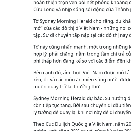
hoàn thiện trọn vẹn bởi nét phóng khoáng
Cửu Long và nhịp sống sôi động của Thành 
Tờ Sydney Morning Herald cho rằng, du khác
mở" của các đô thị ở Việt Nam - những nơi 
tập. Sự di chuyển tấp nập tại các đô thị nà
Tờ này cũng nhấn mạnh, một trong những lợi
hợp lý, phải chăng, nằm trong tầm chi trả củ
phí thấp hơn đáng kể so với các điểm đến k
Bên cạnh đó, ẩm thực Việt Nam được mô tả l
xèo, ốc và các món ăn miền sông nước đượ
muốn quay trở lại thưởng thức.
Sydney Morning Herald dự báo, xu hướng du
còn tiếp tục tăng. Bởi sau chuyến đi đầu tiê
lý tưởng để quay lại khi nơi này dễ di chuyể
Theo Cục Du lịch Quốc gia Việt Nam, năm 20