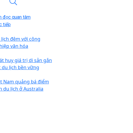
n đọc quan tâm
 tiếp
 lịch đêm với công
hiệp văn hóa
t huy giá trị di sản gắn
t du lịch bền vững
ệt Nam quảng bá điểm
 du lịch ở Australia