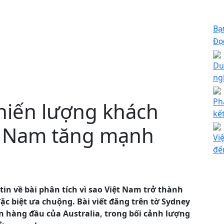
Bạ
Đọc
Du
ng
Phá
khiến lượng khách
kế
ệt Nam tăng mạnh
Vi
đến
in về bài phân tích vì sao Việt Nam trở thành
c biệt ưa chuộng. Bài viết đăng trên tờ Sydney
ến hàng đầu của Australia, trong bối cảnh lượng