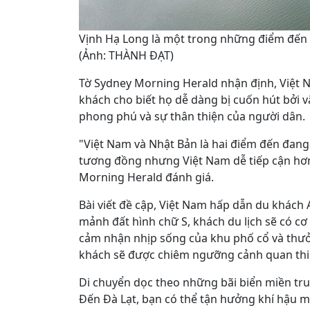
Vịnh Hạ Long là một trong những điểm đến 
(Ảnh: THÀNH ĐẠT)
Tờ Sydney Morning Herald nhận định, Việt 
khách cho biết họ dễ dàng bị cuốn hút bởi 
phong phú và sự thân thiện của người dân.
"Việt Nam và Nhật Bản là hai điểm đến đang
tương đồng nhưng Việt Nam dễ tiếp cận hơn 
Morning Herald đánh giá.
Bài viết đề cập, Việt Nam hấp dẫn du khách 
mảnh đất hình chữ S, khách du lịch sẽ có c
cảm nhận nhịp sống của khu phố cổ và thưở
khách sẽ được chiêm ngưỡng cảnh quan thiê
Di chuyển dọc theo những bãi biển miền tru
Đến Đà Lạt, bạn có thể tận hưởng khí hậu m