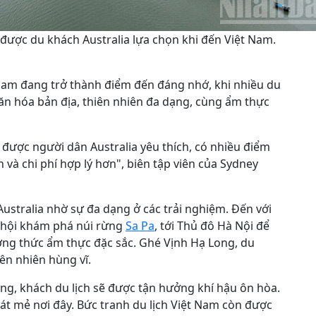
được du khách Australia lựa chọn khi đến Việt Nam.
Nam đang trở thành điểm đến đáng nhớ, khi nhiều du
văn hóa bản địa, thiên nhiên đa dạng, cùng ẩm thực
 được người dân Australia yêu thích, có nhiều điểm
và chi phí hợp lý hơn", biên tập viên của Sydney
Australia nhờ sự đa dạng ở các trải nghiệm. Đến với
ơ hội khám phá núi rừng
Sa Pa
, tới Thủ đô Hà Nội để
ng thức ẩm thực đặc sắc. Ghé Vịnh Hạ Long, du
n nhiên hùng vĩ.
ng, khách du lịch sẽ được tận hưởng khí hậu ôn hòa.
át mẻ nơi đây. Bức tranh du lịch Việt Nam còn được