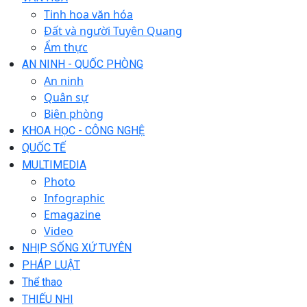
Tinh hoa văn hóa
Đất và người Tuyên Quang
Ẩm thực
AN NINH - QUỐC PHÒNG
An ninh
Quân sự
Biên phòng
KHOA HỌC - CÔNG NGHỆ
QUỐC TẾ
MULTIMEDIA
Photo
Infographic
Emagazine
Video
NHỊP SỐNG XỨ TUYÊN
PHÁP LUẬT
Thể thao
THIẾU NHI