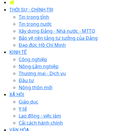
THỜI SỰ - CHÍNH TRỊ
Tin trong tỉnh
Tin trong nước
Xây dựng Đảng - Nhà nước - MTTQ
Bảo vệ nền tảng tư tưởng của Đảng
Đạo đức Hồ Chí Minh
KINH TẾ
Công nghiệp
Nông-Lâm nghiệp
Thương mại - Dịch vụ
Đầu tư
Nông thôn mới
XÃ HỘI
Giáo dục
Y tế
Lao động - việc làm
Cải cách hành chính
VĂN HÓA