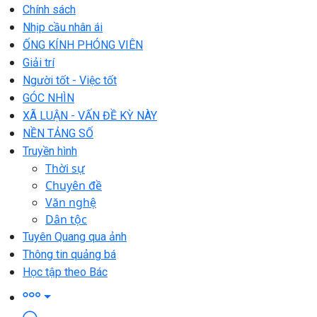
Chính sách
Nhịp cầu nhân ái
ỐNG KÍNH PHÓNG VIÊN
Giải trí
Người tốt - Việc tốt
GÓC NHÌN
XÃ LUẬN - VẤN ĐỀ KỲ NÀY
NỀN TẢNG SỐ
Truyền hình
Thời sự
Chuyên đề
Văn nghệ
Dân tộc
Tuyên Quang qua ảnh
Thông tin quảng bá
Học tập theo Bác