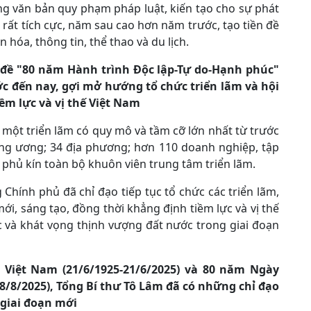
ng văn bản quy phạm pháp luật, kiến tạo cho sự phát
 rất tích cực, năm sau cao hơn năm trước, tạo tiền đề
 hóa, thông tin, thể thao và du lịch.
 đề "80 năm Hành trình Độc lập-Tự do-Hạnh phúc"
ớc đến nay, gợi mở hướng tổ chức triển lãm và hội
ềm lực và vị thế Việt Nam
c một triển lãm có quy mô và tầm cỡ lớn nhất từ trước
ung ương; 34 địa phương; hơn 110 doanh nghiệp, tập
, phủ kín toàn bộ khuôn viên trung tâm triển lãm.
Chính phủ đã chỉ đạo tiếp tục tổ chức các triển lãm,
ới, sáng tạo, đồng thời khẳng định tiềm lực và vị thế
c và khát vọng thịnh vượng đất nước trong giai đoạn
Việt Nam (21/6/1925-21/6/2025) và 80 năm Ngày
8/8/2025), Tổng Bí thư Tô Lâm đã có những chỉ đạo
 giai đoạn mới