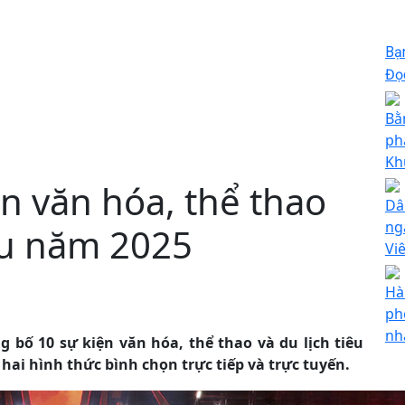
Bạ
Đọc
Bằ
ph
Kh
n văn hóa, thể thao
Dâ
ng
iểu năm 2025
Vi
Hà
phố
nh
g bố 10 sự kiện văn hóa, thể thao và du lịch tiêu
hai hình thức bình chọn trực tiếp và trực tuyến.