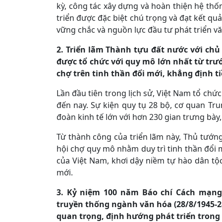
kỳ, công tác xây dựng và hoàn thiện hệ thố
triển được đặc biệt chú trọng và đạt kết quả
vững chắc và nguồn lực đầu tư phát triển văn
2.
Triển lãm Thành tựu đất nước với chủ
được tổ chức với quy mô lớn nhất từ trư
chợ trên tinh thần đổi mới, khẳng định ti
Lần đầu tiên trong lịch sử, Việt Nam tổ chứ
đến nay. Sự kiện quy tụ 28 bộ, cơ quan Tr
đoàn kinh tế lớn với hơn 230 gian trưng bày
Từ thành công của triển lãm này, Thủ tướng 
hội chợ quy mô nhằm duy trì tinh thần đổi m
của Việt Nam, khơi dậy niềm tự hào dân tộ
mới.
3.
Kỷ niệm 100 năm Báo chí Cách mạng 
truyền thống ngành văn hóa (28/8/1945-2
quan trọng, định hướng phát triển trong