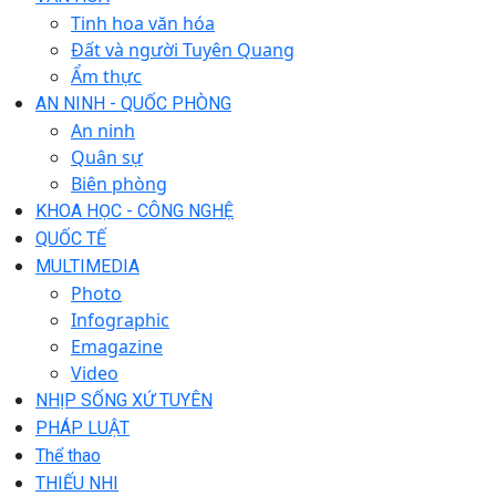
Tinh hoa văn hóa
Đất và người Tuyên Quang
Ẩm thực
AN NINH - QUỐC PHÒNG
An ninh
Quân sự
Biên phòng
KHOA HỌC - CÔNG NGHỆ
QUỐC TẾ
MULTIMEDIA
Photo
Infographic
Emagazine
Video
NHỊP SỐNG XỨ TUYÊN
PHÁP LUẬT
Thể thao
THIẾU NHI