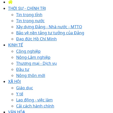
THỜI SỰ - CHÍNH TRỊ
Tin trong tỉnh
Tin trong nước
Xây dựng Đảng - Nhà nước - MTTQ
Bảo vệ nền tảng tư tưởng của Đảng
Đạo đức Hồ Chí Minh
KINH TẾ
Công nghiệp
Nông-Lâm nghiệp
Thương mại - Dịch vụ
Đầu tư
Nông thôn mới
XÃ HỘI
Giáo dục
Y tế
Lao động - việc làm
Cải cách hành chính
VĂN HÓA