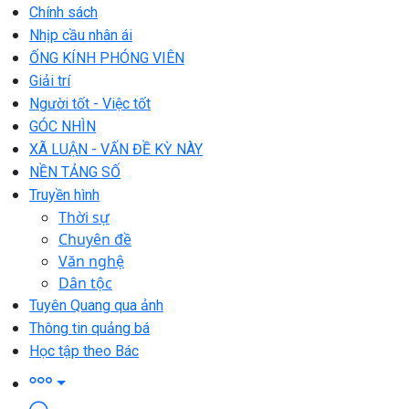
Chính sách
Nhịp cầu nhân ái
ỐNG KÍNH PHÓNG VIÊN
Giải trí
Người tốt - Việc tốt
GÓC NHÌN
XÃ LUẬN - VẤN ĐỀ KỲ NÀY
NỀN TẢNG SỐ
Truyền hình
Thời sự
Chuyên đề
Văn nghệ
Dân tộc
Tuyên Quang qua ảnh
Thông tin quảng bá
Học tập theo Bác