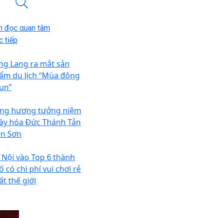
n đọc quan tâm
 tiếp
ng Lang ra mắt sản
ẩm du lịch “Mùa đông
un”
ng hương tưởng niệm
ày hóa Đức Thánh Tản
ên Sơn
 Nội vào Top 6 thành
 có chi phí vui chơi rẻ
ất thế giới