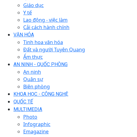
Giáo dục
Y tế
Lao động - việc làm
Cải cách hành chính
VĂN HÓA
Tinh hoa văn hóa
Đất và người Tuyên Quang
Ẩm thực
AN NINH - QUỐC PHÒNG
An ninh
Quân sự
Biên phòng
KHOA HỌC - CÔNG NGHỆ
QUỐC TẾ
MULTIMEDIA
Photo
Infographic
Emagazine