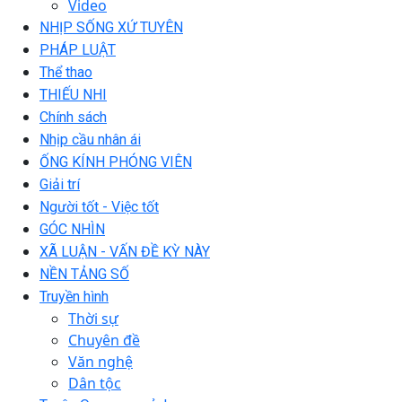
Video
NHỊP SỐNG XỨ TUYÊN
PHÁP LUẬT
Thể thao
THIẾU NHI
Chính sách
Nhịp cầu nhân ái
ỐNG KÍNH PHÓNG VIÊN
Giải trí
Người tốt - Việc tốt
GÓC NHÌN
XÃ LUẬN - VẤN ĐỀ KỲ NÀY
NỀN TẢNG SỐ
Truyền hình
Thời sự
Chuyên đề
Văn nghệ
Dân tộc