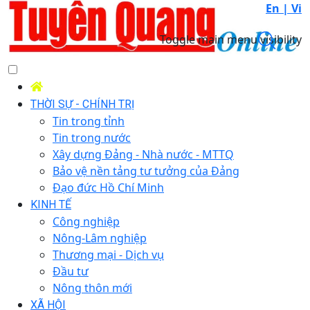
En |
Vi
Toggle main menu visibility
THỜI SỰ - CHÍNH TRỊ
Tin trong tỉnh
Tin trong nước
Xây dựng Đảng - Nhà nước - MTTQ
Bảo vệ nền tảng tư tưởng của Đảng
Đạo đức Hồ Chí Minh
KINH TẾ
Công nghiệp
Nông-Lâm nghiệp
Thương mại - Dịch vụ
Đầu tư
Nông thôn mới
XÃ HỘI