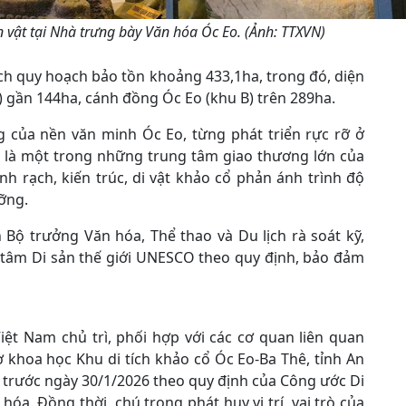
 vật tại Nhà trưng bày Văn hóa Óc Eo. (Ảnh: TTXVN)
ích quy hoạch bảo tồn khoảng 433,1ha, trong đó, diện
) gần 144ha, cánh đồng Óc Eo (khu B) trên 289ha.
ng của nền văn minh Óc Eo, từng phát triển rực rỡ ở
ây là một trong những trung tâm giao thương lớn của
 rạch, kiến trúc, di vật khảo cổ phản ánh trình độ
ưỡng.
Bộ trưởng Văn hóa, Thể thao và Du lịch rà soát kỹ,
 tâm Di sản thế giới UNESCO theo quy định, bảo đảm
ệt Nam chủ trì, phối hợp với các cơ quan liên quan
ơ khoa học Khu di tích khảo cổ Óc Eo-Ba Thê, tỉnh An
 trước ngày 30/1/2026 theo quy định của Công ước Di
 hóa. Đồng thời, chú trọng phát huy vị trí, vai trò của