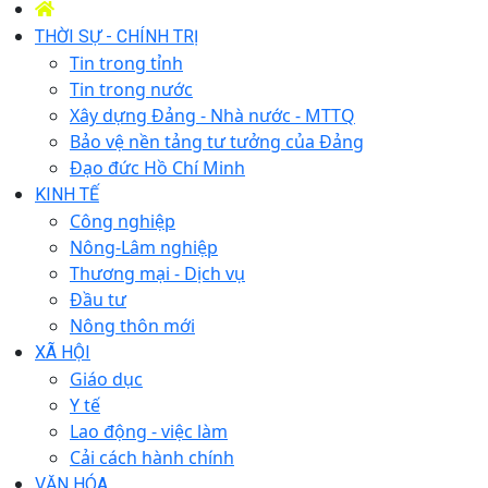
THỜI SỰ - CHÍNH TRỊ
Tin trong tỉnh
Tin trong nước
Xây dựng Đảng - Nhà nước - MTTQ
Bảo vệ nền tảng tư tưởng của Đảng
Đạo đức Hồ Chí Minh
KINH TẾ
Công nghiệp
Nông-Lâm nghiệp
Thương mại - Dịch vụ
Đầu tư
Nông thôn mới
XÃ HỘI
Giáo dục
Y tế
Lao động - việc làm
Cải cách hành chính
VĂN HÓA