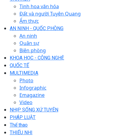
Tinh hoa văn hóa
Đất và người Tuyên Quang
Ẩm thực
AN NINH - QUỐC PHÒNG
An ninh
Quân sự
Biên phòng
KHOA HỌC - CÔNG NGHỆ
QUỐC TẾ
MULTIMEDIA
Photo
Infographic
Emagazine
Video
NHỊP SỐNG XỨ TUYÊN
PHÁP LUẬT
Thể thao
THIẾU NHI