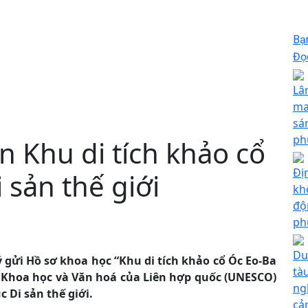
Bạ
Đọc
Lâ
ma
sá
ph
 Khu di tích khảo cổ
Đị
 sản thế giới
kh
độ
ph
Du
gửi Hồ sơ khoa học “Khu di tích khảo cổ Óc Eo-Ba
tà
c, Khoa học và Văn hoá của Liên hợp quốc (UNESCO)
ng
 Di sản thế giới.
cả