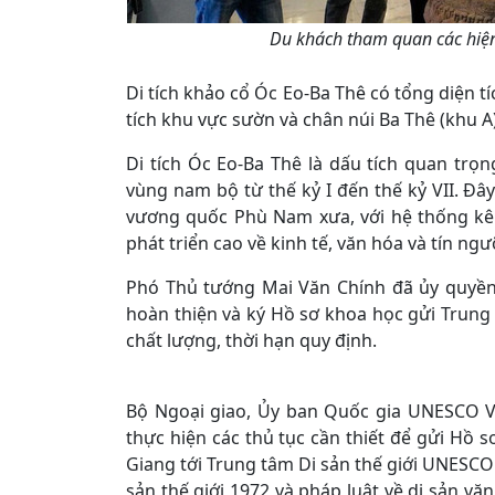
Du khách tham quan các hiện
Di tích khảo cổ Óc Eo-Ba Thê có tổng diện t
tích khu vực sườn và chân núi Ba Thê (khu A
Di tích Óc Eo-Ba Thê là dấu tích quan trọ
vùng nam bộ từ thế kỷ I đến thế kỷ VII. Đ
vương quốc Phù Nam xưa, với hệ thống kênh
phát triển cao về kinh tế, văn hóa và tín ng
Phó Thủ tướng Mai Văn Chính đã ủy quyền 
hoàn thiện và ký Hồ sơ khoa học gửi Trung
chất lượng, thời hạn quy định.
Bộ Ngoại giao, Ủy ban Quốc gia UNESCO Vi
thực hiện các thủ tục cần thiết để gửi Hồ s
Giang tới Trung tâm Di sản thế giới UNESCO
sản thế giới 1972 và pháp luật về di sản văn