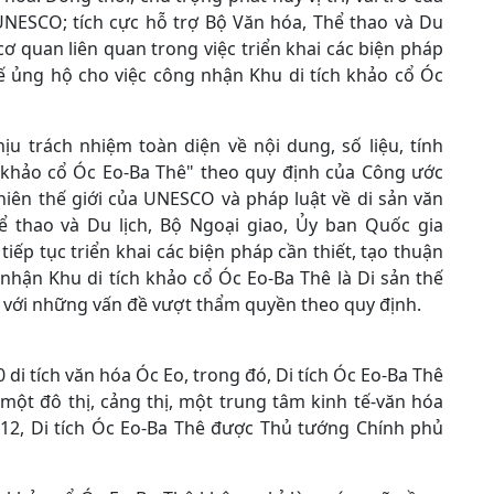
UNESCO; tích cực hỗ trợ Bộ Văn hóa, Thể thao và Du
cơ quan liên quan trong việc triển khai các biện pháp
ế ủng hộ cho việc công nhận Khu di tích khảo cổ Óc
ịu trách nhiệm toàn diện về nội dung, số liệu, tính
h khảo cổ Óc Eo-Ba Thê" theo quy định của Công ước
hiên thế giới của UNESCO và pháp luật về di sản văn
hể thao và Du lịch, Bộ Ngoại giao, Ủy ban Quốc gia
ếp tục triển khai các biện pháp cần thiết, tạo thuận
nhận Khu di tích khảo cổ Óc Eo-Ba Thê là Di sản thế
ối với những vấn đề vượt thẩm quyền theo quy định.
 di tích văn hóa Óc Eo, trong đó, Di tích Óc Eo-Ba Thê
 một đô thị, cảng thị, một trung tâm kinh tế-văn hóa
2, Di tích Óc Eo-Ba Thê được Thủ tướng Chính phủ