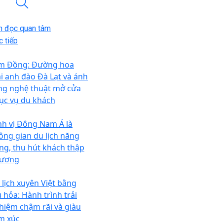
n đọc quan tâm
 tiếp
m Đồng: Đường hoa
i anh đào Đà Lạt và ánh
ng nghệ thuật mở cửa
ục vụ du khách
nh vị Đông Nam Á là
ông gian du lịch năng
ng, thu hút khách thập
ương
 lịch xuyên Việt bằng
u hỏa: Hành trình trải
hiệm chậm rãi và giàu
m xúc