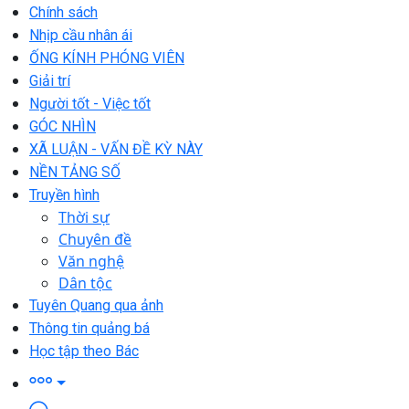
Chính sách
Nhịp cầu nhân ái
ỐNG KÍNH PHÓNG VIÊN
Giải trí
Người tốt - Việc tốt
GÓC NHÌN
XÃ LUẬN - VẤN ĐỀ KỲ NÀY
NỀN TẢNG SỐ
Truyền hình
Thời sự
Chuyên đề
Văn nghệ
Dân tộc
Tuyên Quang qua ảnh
Thông tin quảng bá
Học tập theo Bác