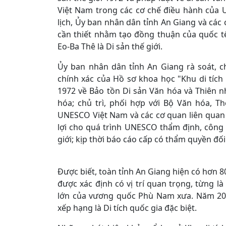
Việt Nam trong các cơ chế điều hành của 
lịch, Ủy ban nhân dân tỉnh An Giang và các 
cần thiết nhằm tạo đồng thuận của quốc t
Eo-Ba Thê là Di sản thế giới.
Ủy ban nhân dân tỉnh An Giang rà soát, ch
chính xác của Hồ sơ khoa học "Khu di tíc
1972 về Bảo tồn Di sản Văn hóa và Thiên n
hóa; chủ trì, phối hợp với Bộ Văn hóa, T
UNESCO Việt Nam và các cơ quan liên quan ti
lợi cho quá trình UNESCO thẩm định, công 
giới; kịp thời báo cáo cấp có thẩm quyền đ
Được biết, toàn tỉnh An Giang hiện có hơn 80
được xác định có vị trí quan trọng, từng là
lớn của vương quốc Phù Nam xưa. Năm 201
xếp hạng là Di tích quốc gia đặc biệt.