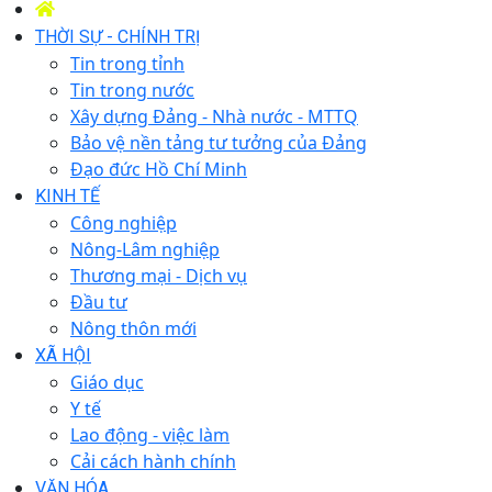
THỜI SỰ - CHÍNH TRỊ
Tin trong tỉnh
Tin trong nước
Xây dựng Đảng - Nhà nước - MTTQ
Bảo vệ nền tảng tư tưởng của Đảng
Đạo đức Hồ Chí Minh
KINH TẾ
Công nghiệp
Nông-Lâm nghiệp
Thương mại - Dịch vụ
Đầu tư
Nông thôn mới
XÃ HỘI
Giáo dục
Y tế
Lao động - việc làm
Cải cách hành chính
VĂN HÓA