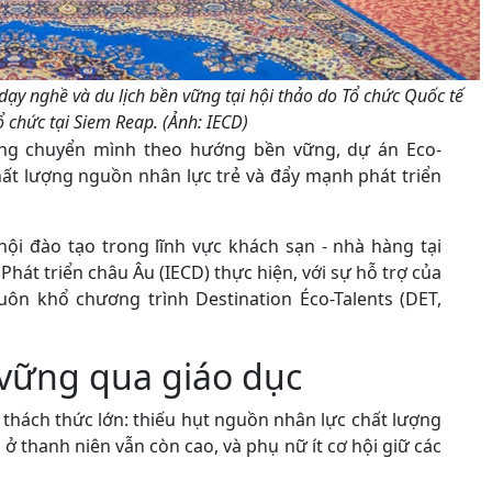
 dạy nghề và du lịch bền vững tại hội thảo do Tổ chức Quốc tế
 chức tại Siem Reap. (Ảnh: IECD)
ang chuyển mình theo hướng bền vững, dự án Eco-
ất lượng nguồn nhân lực trẻ và đẩy mạnh phát triển
ội đào tạo trong lĩnh vực khách sạn - nhà hàng tại
át triển châu Âu (IECD) thực hiện, với sự hỗ trợ của
ôn khổ chương trình Destination Éco-Talents (DET,
n vững qua giáo dục
thách thức lớn: thiếu hụt nguồn nhân lực chất lượng
p ở thanh niên vẫn còn cao, và phụ nữ ít cơ hội giữ các