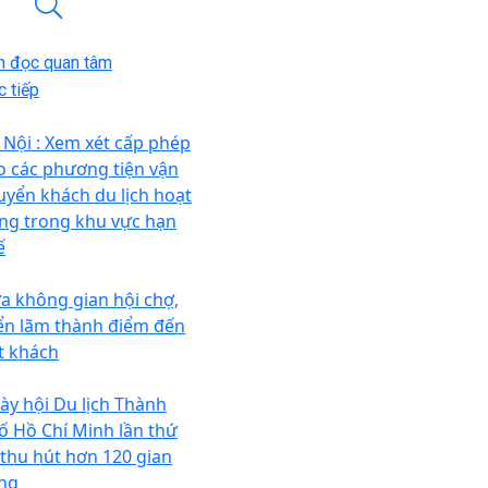
n đọc quan tâm
 tiếp
 Nội : Xem xét cấp phép
o các phương tiện vận
uyển khách du lịch hoạt
ng trong khu vực hạn
ế
a không gian hội chợ,
iển lãm thành điểm đến
t khách
ày hội Du lịch Thành
ố Hồ Chí Minh lần thứ
 thu hút hơn 120 gian
ng