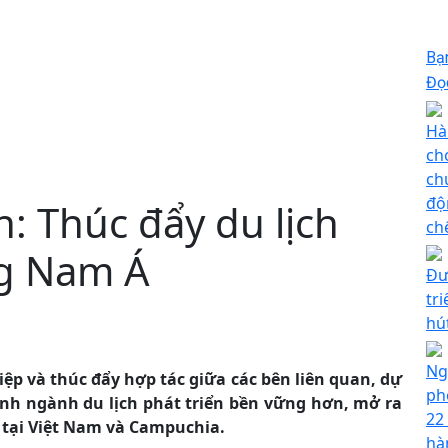
Bạ
Đọc
Hà
ch
ch
độ
: Thúc đẩy du lịch
ch
ng Nam Á
Đư
tr
hú
Ng
ệp và thúc đẩy hợp tác giữa các bên liên quan, dự
ph
nh ngành du lịch phát triển bền vững hơn, mở ra
22
 tại Việt Nam và Campuchia.
hà