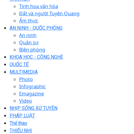
Tinh hoa văn hóa
Đất và người Tuyên Quang
Ẩm thực
AN NINH - QUỐC PHÒNG
An ninh
Quân sự
Biên phòng
KHOA HỌC - CÔNG NGHỆ
QUỐC TẾ
MULTIMEDIA
Photo
Infographic
Emagazine
Video
NHỊP SỐNG XỨ TUYÊN
PHÁP LUẬT
Thể thao
THIẾU NHI