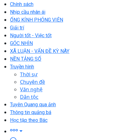
Chính sách
Nhịp cầu nhân ái
ỐNG KÍNH PHÓNG VIÊN
Giải trí
Người tốt - Việc tốt
GÓC NHÌN
XÃ LUẬN - VẤN ĐỀ KỲ NÀY
NỀN TẢNG SỐ
Truyền hình
Thời sự
Chuyên đề
Văn nghệ
Dân tộc
Tuyên Quang qua ảnh
Thông tin quảng bá
Học tập theo Bác