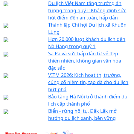
Du lịch Việt Nam tăng trưởng ấn
tượng trong quý I: Khẳng định sức
hút điểm đến an toàn, hấp dẫn
Thành lập Chi hội Du lịch xã Khuôn
Lùng
Hơn 20.000 lượt khách du lịch đến
Nà Hang trong quý 1
Sa Pa và sức hấp dẫn từ vẻ đẹp
thiên nhiên, không gian văn hóa
đặc sắc
VITM 2026: Kích hoạt thị trường,
củng cố niềm tin, tạo đà cho du lịch
bứt phá
Bảo tàng Hà Nội trở thành điểm du
lịch cấp thành phố
Biển - rừng hội tụ, Đắk Lắk mở
hướng du lịch xanh, bền vững