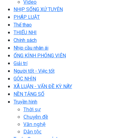
Video
NHỊP SỐNG XỨ TUYÊN
PHÁP LUẬT
Thể thao
THIẾU NHI
Chính sách
Nhịp cầu nhân ái
ỐNG KÍNH PHÓNG VIÊN
Giải trí
Người tốt - Việc tốt
GÓC NHÌN
XÃ LUẬN - VẤN ĐỀ KỲ NÀY
NỀN TẢNG SỐ
Truyền hình
Thời sự
Chuyên đề
Văn nghệ
Dân tộc