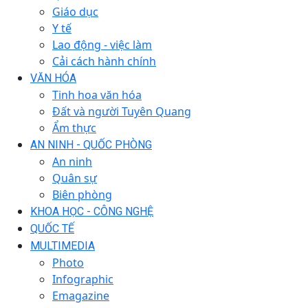
Giáo dục
Y tế
Lao động - việc làm
Cải cách hành chính
VĂN HÓA
Tinh hoa văn hóa
Đất và người Tuyên Quang
Ẩm thực
AN NINH - QUỐC PHÒNG
An ninh
Quân sự
Biên phòng
KHOA HỌC - CÔNG NGHỆ
QUỐC TẾ
MULTIMEDIA
Photo
Infographic
Emagazine