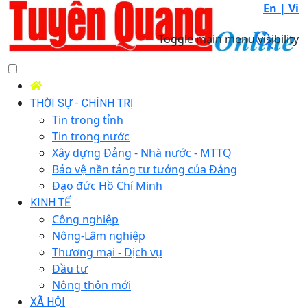
En |
Vi
Toggle main menu visibility
THỜI SỰ - CHÍNH TRỊ
Tin trong tỉnh
Tin trong nước
Xây dựng Đảng - Nhà nước - MTTQ
Bảo vệ nền tảng tư tưởng của Đảng
Đạo đức Hồ Chí Minh
KINH TẾ
Công nghiệp
Nông-Lâm nghiệp
Thương mại - Dịch vụ
Đầu tư
Nông thôn mới
XÃ HỘI