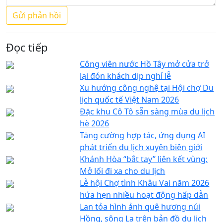
Đọc tiếp
Công viên nước Hồ Tây mở cửa trở
lại đón khách dịp nghỉ lễ
Xu hướng công nghệ tại Hội chợ Du
lịch quốc tế Việt Nam 2026
Đặc khu Cô Tô sẵn sàng mùa du lịch
hè 2026
Tăng cường hợp tác, ứng dụng AI
phát triển du lịch xuyên biên giới
Khánh Hòa “bắt tay” liên kết vùng:
Mở lối đi xa cho du lịch
Lễ hội Chợ tình Khâu Vai năm 2026
hứa hẹn nhiều hoạt động hấp dẫn
Lan tỏa hình ảnh quê hương núi
Hồng, sông La trên bản đồ du lịch