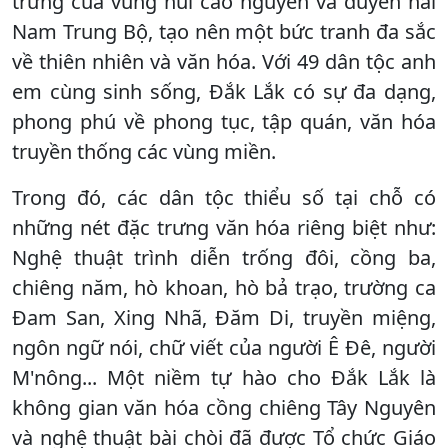
trưng của vùng núi cao nguyên và duyên hải
Nam Trung Bộ, tạo nên một bức tranh đa sắc
về thiên nhiên và văn hóa. Với 49 dân tộc anh
em cùng sinh sống, Đắk Lắk có sự đa dạng,
phong phú về phong tục, tập quán, văn hóa
truyền thống các vùng miền.
Trong đó, các dân tộc thiểu số tại chỗ có
những nét đặc trưng văn hóa riêng biệt như:
Nghệ thuật trình diễn trống đôi, cồng ba,
chiêng năm, hò khoan, hò bả trạo, trường ca
Đam San, Xing Nhã, Đăm Di, truyền miệng,
ngôn ngữ nói, chữ viết của người Ê Đê, người
M'nông... Một niềm tự hào cho Đắk Lắk là
không gian văn hóa cồng chiêng Tây Nguyên
và nghệ thuật bài chòi đã được Tổ chức Giáo