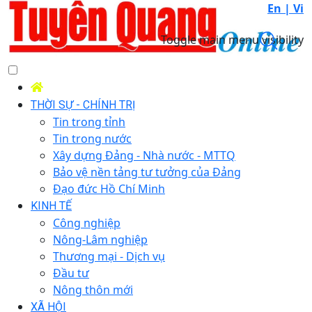
En |
Vi
Toggle main menu visibility
THỜI SỰ - CHÍNH TRỊ
Tin trong tỉnh
Tin trong nước
Xây dựng Đảng - Nhà nước - MTTQ
Bảo vệ nền tảng tư tưởng của Đảng
Đạo đức Hồ Chí Minh
KINH TẾ
Công nghiệp
Nông-Lâm nghiệp
Thương mại - Dịch vụ
Đầu tư
Nông thôn mới
XÃ HỘI