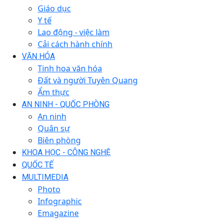
Giáo dục
Y tế
Lao động - việc làm
Cải cách hành chính
VĂN HÓA
Tinh hoa văn hóa
Đất và người Tuyên Quang
Ẩm thực
AN NINH - QUỐC PHÒNG
An ninh
Quân sự
Biên phòng
KHOA HỌC - CÔNG NGHỆ
QUỐC TẾ
MULTIMEDIA
Photo
Infographic
Emagazine