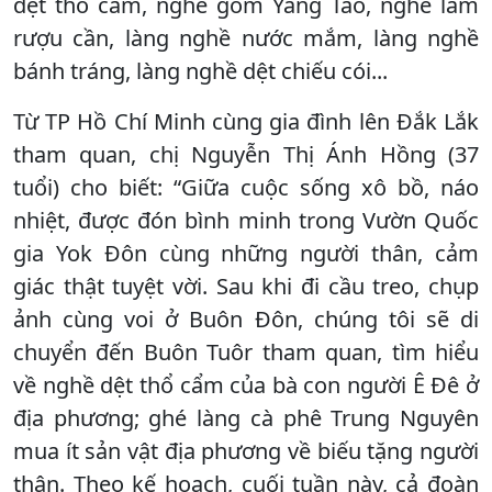
dệt thổ cẩm, nghề gốm Yang Tao, nghề làm
rượu cần, làng nghề nước mắm, làng nghề
bánh tráng, làng nghề dệt chiếu cói...
Từ TP Hồ Chí Minh cùng gia đình lên Đắk Lắk
tham quan, chị Nguyễn Thị Ánh Hồng (37
tuổi) cho biết: “Giữa cuộc sống xô bồ, náo
nhiệt, được đón bình minh trong Vườn Quốc
gia Yok Đôn cùng những người thân, cảm
giác thật tuyệt vời. Sau khi đi cầu treo, chụp
ảnh cùng voi ở Buôn Đôn, chúng tôi sẽ di
chuyển đến Buôn Tuôr tham quan, tìm hiểu
về nghề dệt thổ cẩm của bà con người Ê Đê ở
địa phương; ghé làng cà phê Trung Nguyên
mua ít sản vật địa phương về biếu tặng người
thân. Theo kế hoạch, cuối tuần này, cả đoàn