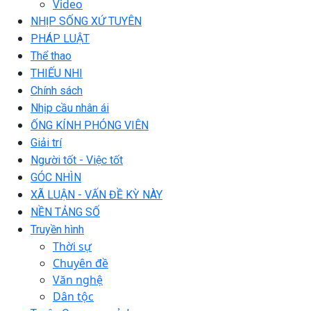
Video
NHỊP SỐNG XỨ TUYÊN
PHÁP LUẬT
Thể thao
THIẾU NHI
Chính sách
Nhịp cầu nhân ái
ỐNG KÍNH PHÓNG VIÊN
Giải trí
Người tốt - Việc tốt
GÓC NHÌN
XÃ LUẬN - VẤN ĐỀ KỲ NÀY
NỀN TẢNG SỐ
Truyền hình
Thời sự
Chuyên đề
Văn nghệ
Dân tộc