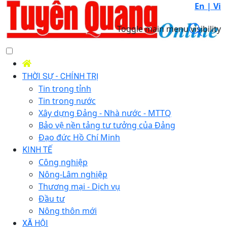
En |
Vi
Toggle main menu visibility
THỜI SỰ - CHÍNH TRỊ
Tin trong tỉnh
Tin trong nước
Xây dựng Đảng - Nhà nước - MTTQ
Bảo vệ nền tảng tư tưởng của Đảng
Đạo đức Hồ Chí Minh
KINH TẾ
Công nghiệp
Nông-Lâm nghiệp
Thương mại - Dịch vụ
Đầu tư
Nông thôn mới
XÃ HỘI