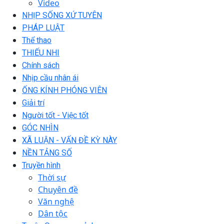
Video
NHỊP SỐNG XỨ TUYÊN
PHÁP LUẬT
Thể thao
THIẾU NHI
Chính sách
Nhịp cầu nhân ái
ỐNG KÍNH PHÓNG VIÊN
Giải trí
Người tốt - Việc tốt
GÓC NHÌN
XÃ LUẬN - VẤN ĐỀ KỲ NÀY
NỀN TẢNG SỐ
Truyền hình
Thời sự
Chuyên đề
Văn nghệ
Dân tộc