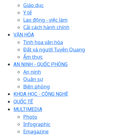
Giáo dục
Y tế
Lao động - việc làm
Cải cách hành chính
VĂN HÓA
Tinh hoa văn hóa
Đất và người Tuyên Quang
Ẩm thực
AN NINH - QUỐC PHÒNG
An ninh
Quân sự
Biên phòng
KHOA HỌC - CÔNG NGHỆ
QUỐC TẾ
MULTIMEDIA
Photo
Infographic
Emagazine