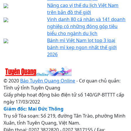
Nâng cao vị thế du lịch Việt Nam
trên bản đồ thế giới
Vinh danh 80 cá nhân và 141 doanh
nghiệp có những đóng góp tiêu
biểu cho ngành du lịch
Bánh mì Việt Nam lọt top 3 loại
bánh mì kẹp ngon nhất thế giới
2026
© 2020
Báo Tuyên Quang Online
- Cơ quan chủ quản:
Tỉnh uỷ tỉnh Tuyên Quang
Giấy phép hoạt động báo điện tử số 140/GP-BTTTT cấp
ngày 17/03/2022
Giám đốc: Mai Đức Thông
Trụ sở Tòa soạn: Số 219, đường Tân Trào, phường Minh
Xuân, tỉnh Tuyên Quang, Việt Nam.
Điện thoại: 0207.3822820 - 0207.3817155 / Fax: