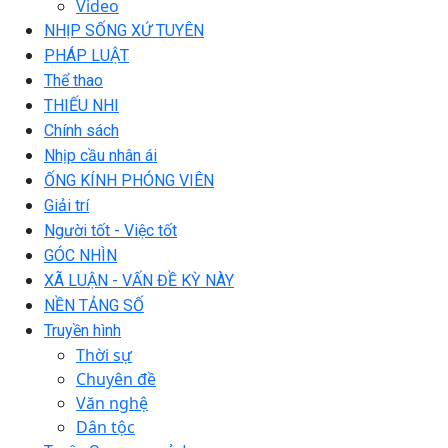
Video
NHỊP SỐNG XỨ TUYÊN
PHÁP LUẬT
Thể thao
THIẾU NHI
Chính sách
Nhịp cầu nhân ái
ỐNG KÍNH PHÓNG VIÊN
Giải trí
Người tốt - Việc tốt
GÓC NHÌN
XÃ LUẬN - VẤN ĐỀ KỲ NÀY
NỀN TẢNG SỐ
Truyền hình
Thời sự
Chuyên đề
Văn nghệ
Dân tộc