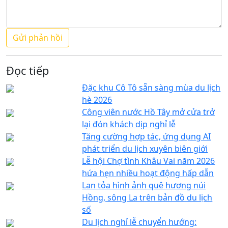
Đọc tiếp
Đặc khu Cô Tô sẵn sàng mùa du lịch
hè 2026
Công viên nước Hồ Tây mở cửa trở
lại đón khách dịp nghỉ lễ
Tăng cường hợp tác, ứng dụng AI
phát triển du lịch xuyên biên giới
Lễ hội Chợ tình Khâu Vai năm 2026
hứa hẹn nhiều hoạt động hấp dẫn
Lan tỏa hình ảnh quê hương núi
Hồng, sông La trên bản đồ du lịch
số
Du lịch nghỉ lễ chuyển hướng: