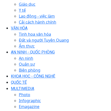
Giáo dục
Y tế
Lao động - việc làm
Cải cách hành chính
VĂN HÓA
Tinh hoa văn hóa
Đất và người Tuyên Quang
Ẩm thực
AN NINH - QUỐC PHÒNG
An ninh
Quân sự
Biên phòng
KHOA HỌC - CÔNG NGHỆ
QUỐC TẾ
MULTIMEDIA
Photo
Infographic
Emagazine