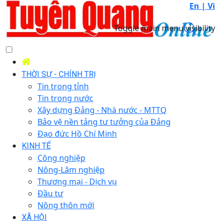
En |
Vi
Toggle main menu visibility
THỜI SỰ - CHÍNH TRỊ
Tin trong tỉnh
Tin trong nước
Xây dựng Đảng - Nhà nước - MTTQ
Bảo vệ nền tảng tư tưởng của Đảng
Đạo đức Hồ Chí Minh
KINH TẾ
Công nghiệp
Nông-Lâm nghiệp
Thương mại - Dịch vụ
Đầu tư
Nông thôn mới
XÃ HỘI