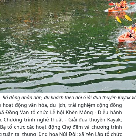
Rấ đông nhân dân, du khách theo dõi Giải đua thuyền Kayak x
u hoạt động văn hóa, du lịch, trải nghiệm cộng đồng
 xã Đồng Văn tổ chức Lễ hội Khèn Mông - Diễu hành
c Chương trình nghệ thuật - Giải đua thuyền Kayak;
 Bạ tổ chức các hoạt động Chợ đêm và chương trình
 tuần tại thung lũng hoa Núi Đôi; xã Yên Lập tổ chức