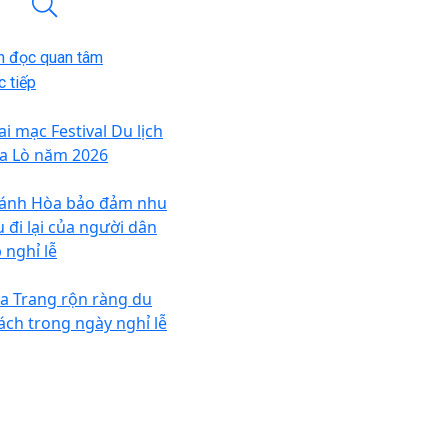
n đọc quan tâm
 tiếp
ai mạc Festival Du lịch
a Lò năm 2026
ánh Hòa bảo đảm nhu
u đi lại của người dân
 nghỉ lễ
a Trang rộn ràng du
ách trong ngày nghỉ lễ