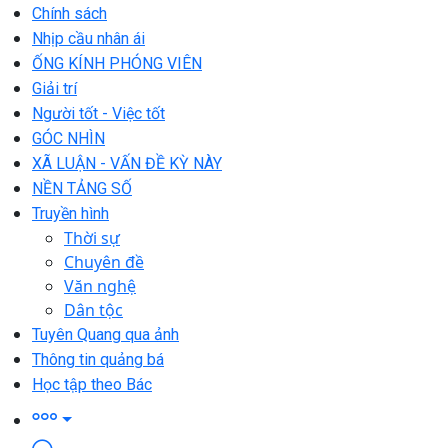
Chính sách
Nhịp cầu nhân ái
ỐNG KÍNH PHÓNG VIÊN
Giải trí
Người tốt - Việc tốt
GÓC NHÌN
XÃ LUẬN - VẤN ĐỀ KỲ NÀY
NỀN TẢNG SỐ
Truyền hình
Thời sự
Chuyên đề
Văn nghệ
Dân tộc
Tuyên Quang qua ảnh
Thông tin quảng bá
Học tập theo Bác