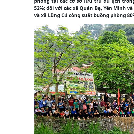
phòng tại các cơ sở lưu trú du lịch tron
52%; đối với các xã Quản Bạ, Yên Minh và 
và xã Lũng Cú công suất buồng phòng 80