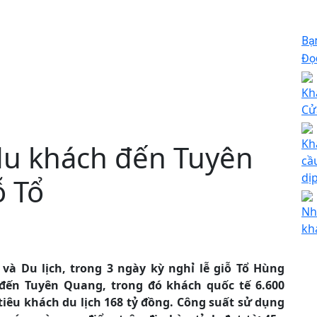
Bạ
Đọc
Kh
Cử
Kh
du khách đến Tuyên
cầ
dịp
ỗ Tổ
Nh
kh
và Du lịch, trong 3 ngày kỳ nghỉ lễ giỗ Tổ Hùng
đến Tuyên Quang, trong đó khách quốc tế 6.600
 tiêu khách du lịch 168 tỷ đồng. Công suất sử dụng