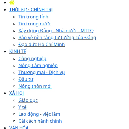
THỜI SỰ - CHÍNH TRỊ
Tin trong tỉnh
Tin trong nước
Xây dựng Đảng - Nhà nước - MTTQ
Bảo vệ nền tảng tư tưởng của Đảng
Đạo đức Hồ Chí Minh
KINH TẾ
Công nghiệp
Nông-Lâm nghiệp
Thương mại - Dịch vụ
Đầu tư
Nông thôn mới
XÃ HỘI
Giáo dục
Y tế
Lao động - việc làm
Cải cách hành chính
VĂN HÓA