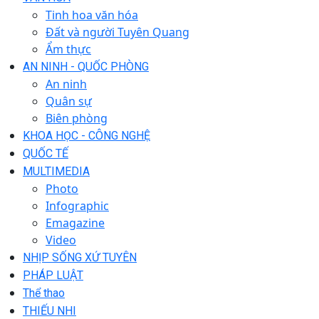
Tinh hoa văn hóa
Đất và người Tuyên Quang
Ẩm thực
AN NINH - QUỐC PHÒNG
An ninh
Quân sự
Biên phòng
KHOA HỌC - CÔNG NGHỆ
QUỐC TẾ
MULTIMEDIA
Photo
Infographic
Emagazine
Video
NHỊP SỐNG XỨ TUYÊN
PHÁP LUẬT
Thể thao
THIẾU NHI