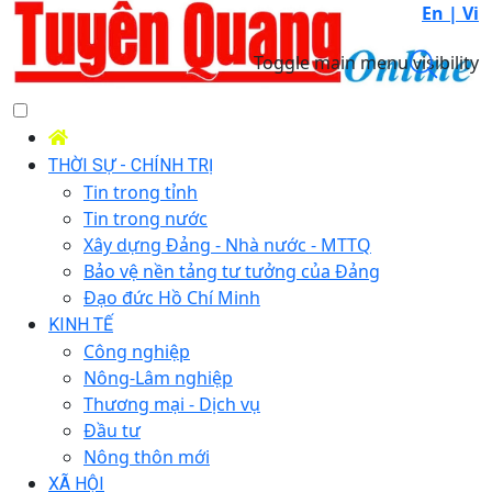
En |
Vi
Toggle main menu visibility
THỜI SỰ - CHÍNH TRỊ
Tin trong tỉnh
Tin trong nước
Xây dựng Đảng - Nhà nước - MTTQ
Bảo vệ nền tảng tư tưởng của Đảng
Đạo đức Hồ Chí Minh
KINH TẾ
Công nghiệp
Nông-Lâm nghiệp
Thương mại - Dịch vụ
Đầu tư
Nông thôn mới
XÃ HỘI