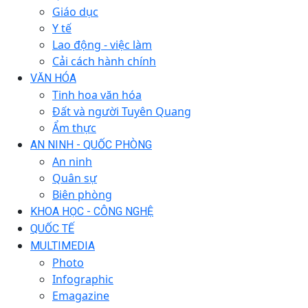
Giáo dục
Y tế
Lao động - việc làm
Cải cách hành chính
VĂN HÓA
Tinh hoa văn hóa
Đất và người Tuyên Quang
Ẩm thực
AN NINH - QUỐC PHÒNG
An ninh
Quân sự
Biên phòng
KHOA HỌC - CÔNG NGHỆ
QUỐC TẾ
MULTIMEDIA
Photo
Infographic
Emagazine