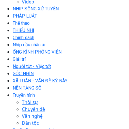
Video
NHỊP SỐNG XỨ TUYÊN
PHÁP LUẬT
Thể thao
THIẾU NHI
Chính sách
Nhịp cầu nhân ái
ỐNG KÍNH PHÓNG VIÊN
Giải trí
Người tốt - Việc tốt
GÓC NHÌN
XÃ LUẬN - VẤN ĐỀ KỲ NÀY
NỀN TẢNG SỐ
Truyền hình
Thời sự
Chuyên đề
Văn nghệ
Dân tộc