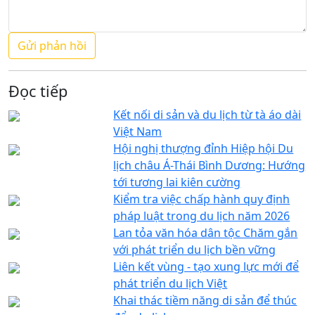
Đọc tiếp
Kết nối di sản và du lịch từ tà áo dài
Việt Nam
Hội nghị thượng đỉnh Hiệp hội Du
lịch châu Á-Thái Bình Dương: Hướng
tới tương lai kiên cường
Kiểm tra việc chấp hành quy định
pháp luật trong du lịch năm 2026
Lan tỏa văn hóa dân tộc Chăm gắn
với phát triển du lịch bền vững
Liên kết vùng - tạo xung lực mới để
phát triển du lịch Việt
Khai thác tiềm năng di sản để thúc