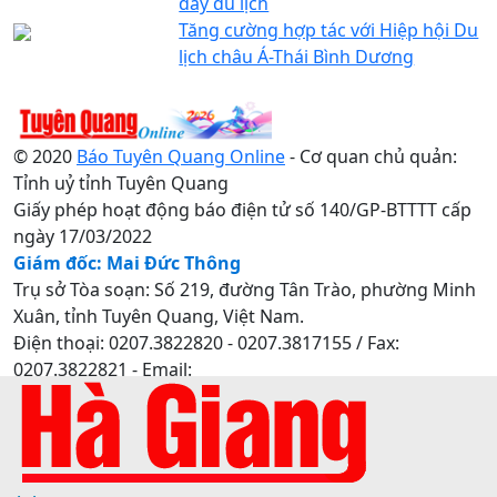
đẩy du lịch
Tăng cường hợp tác với Hiệp hội Du
lịch châu Á-Thái Bình Dương
© 2020
Báo Tuyên Quang Online
- Cơ quan chủ quản:
Tỉnh uỷ tỉnh Tuyên Quang
Giấy phép hoạt động báo điện tử số 140/GP-BTTTT cấp
ngày 17/03/2022
Giám đốc: Mai Đức Thông
Trụ sở Tòa soạn: Số 219, đường Tân Trào, phường Minh
Xuân, tỉnh Tuyên Quang, Việt Nam.
Điện thoại: 0207.3822820 - 0207.3817155 / Fax:
0207.3822821 - Email:
baotuyenquang.com.vn@gmail.com