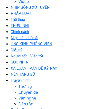
Video
NHỊP SỐNG XỨ TUYÊN
PHÁP LUẬT
Thể thao
THIẾU NHI
Chính sách
Nhịp cầu nhân ái
ỐNG KÍNH PHÓNG VIÊN
Giải trí
Người tốt - Việc tốt
GÓC NHÌN
XÃ LUẬN - VẤN ĐỀ KỲ NÀY
NỀN TẢNG SỐ
Truyền hình
Thời sự
Chuyên đề
Văn nghệ
Dân tộc