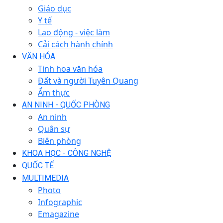
Giáo dục
Y tế
Lao động - việc làm
Cải cách hành chính
VĂN HÓA
Tinh hoa văn hóa
Đất và người Tuyên Quang
Ẩm thực
AN NINH - QUỐC PHÒNG
An ninh
Quân sự
Biên phòng
KHOA HỌC - CÔNG NGHỆ
QUỐC TẾ
MULTIMEDIA
Photo
Infographic
Emagazine