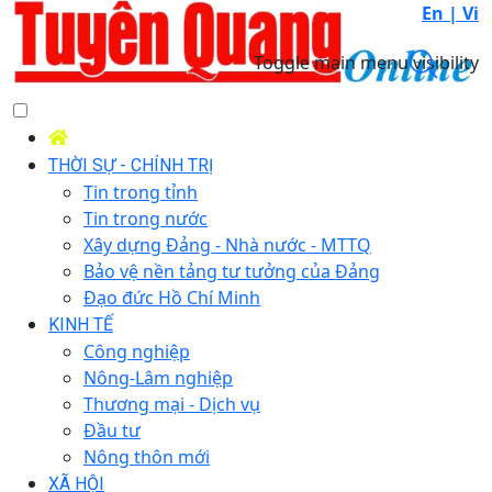
En |
Vi
Toggle main menu visibility
THỜI SỰ - CHÍNH TRỊ
Tin trong tỉnh
Tin trong nước
Xây dựng Đảng - Nhà nước - MTTQ
Bảo vệ nền tảng tư tưởng của Đảng
Đạo đức Hồ Chí Minh
KINH TẾ
Công nghiệp
Nông-Lâm nghiệp
Thương mại - Dịch vụ
Đầu tư
Nông thôn mới
XÃ HỘI