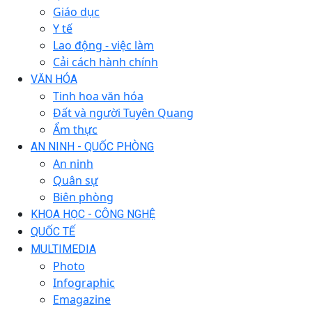
Giáo dục
Y tế
Lao động - việc làm
Cải cách hành chính
VĂN HÓA
Tinh hoa văn hóa
Đất và người Tuyên Quang
Ẩm thực
AN NINH - QUỐC PHÒNG
An ninh
Quân sự
Biên phòng
KHOA HỌC - CÔNG NGHỆ
QUỐC TẾ
MULTIMEDIA
Photo
Infographic
Emagazine