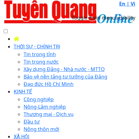
En |
Vi
Toggle main menu visibility
THỜI SỰ - CHÍNH TRỊ
Tin trong tỉnh
Tin trong nước
Xây dựng Đảng - Nhà nước - MTTQ
Bảo vệ nền tảng tư tưởng của Đảng
Đạo đức Hồ Chí Minh
KINH TẾ
Công nghiệp
Nông-Lâm nghiệp
Thương mại - Dịch vụ
Đầu tư
Nông thôn mới
XÃ HỘI