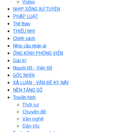
Video
NHỊP SỐNG XỨ TUYÊN
PHÁP LUẬT
Thể thao
THIẾU NHI
Chính sách
Nhịp cầu nhân ái
ỐNG KÍNH PHÓNG VIÊN
Giải trí
Người tốt - Việc tốt
GÓC NHÌN
XÃ LUẬN - VẤN ĐỀ KỲ NÀY
NỀN TẢNG SỐ
Truyền hình
Thời sự
Chuyên đề
Văn nghệ
Dân tộc